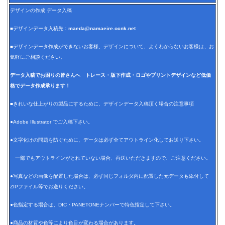
デザインの作成 データ入稿
■デザインデータ入稿先：
maeda@namaeire.ocnk.net
■デザインデータ作成ができないお客様、デザインについて、よくわからないお客様は、お
気軽にご相談ください。
データ入稿でお困りの皆さんへ トレース・版下作成・ロゴやプリントデザインなど低価
格でデータ作成承ります！
■きれいな仕上がりの製品にするために、デザインデータ入稿頂く場合の注意事項
●Adobe Illustrator でご入稿下さい。
●文字化けの問題を防ぐために、データは必ず全てアウトライン化してお送り下さい。
一部でもアウトラインがとれていない場合、再送いただきますので、ご注意ください。
●写真などの画像を配置した場合は、必ず同じフォルダ内に配置した元データも添付して
ZIPファイル等でお送りください。
●色指定する場合は、DIC・PANETONEナンバーで特色指定して下さい。
●商品の材質や色等により色目が変わる場合があります。