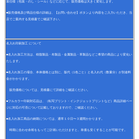
装仕様（包装・のし・シール）などに応じて、販売価格は大きく変化します。
■販売価格及び商品仕様の詳細は、【お問い合わせ】ボタンより内容をご入力いただき、当
店でご案内する見積書でご確認下さい。
名入れ印刷加工 について
■名入れ加工方法は、樹脂製品・布製品・金属製品・革製品などご希望の商品により変化い
たします。
■名入れ加工の場合、本体価格とは別に、版代（1色ごと）と名入れ代（数量分）が別途料
金がかかります。
販売価格については、見積書にて詳細をご確認ください。
■フルカラー印刷対応品は、（転写プリント・インクジェットプリントなど）商品詳細ペー
ジに対応の可否について記載しておりますので、ご確認ください。
■名入れ加工商品の納期については、通常１０日〜３週間かかります。
時期に合わせ余裕をもってご計画いただけますと、単価も安くすることが可能です。