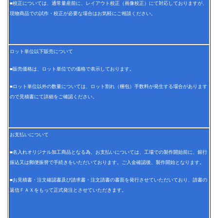
■校正については、通常量産前に、レイアウト校正（画像校正）にて対応しておりますが、
現物商品での試作・校正が必要な場合はお気軽にご相談ください。
ロット単位以下販売について
■販売価格は、ロット単位での価格で表示しております。
■ロット単位以外の数量については、ロット割れ（梱包）手数料が発生する場合があります
ので見積書にて詳細をご確認ください。
お支払いについて
■名入れオリジナル加工商品となる為、お支払いについては、工場での製作開始前に、銀行
振込又は郵便振替で手続きをいただいております。ご入金確認後、製作開始となります。
■お見積書・注文確認書及び請求書・注文請書の書面を発行させていただいており、請書の
返信ＦＡＸをもって正式発注とさせていただきます。