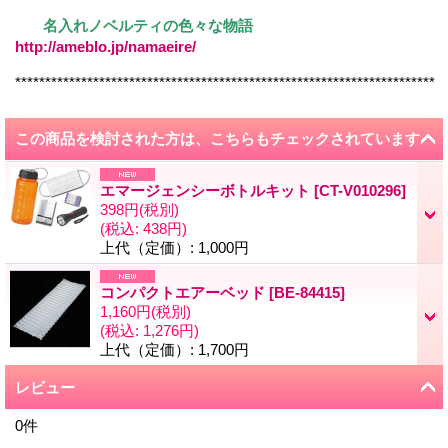
名入れノベルティの色々な物語
http://ameblo.jp/namaeire/
**********************************************************************
この商品を検討された方は、こちらもチェックされています
エマージェンシーボトルキット
[
CT-V010296
]
398円
(税別)
(税込
:
438円)
上代（定価）
:
1,000円
コンパクトエアーベッド
[
BE-84415
]
1,160円
(税別)
(税込
:
1,276円)
上代（定価）
:
1,700円
レビュー
0
件