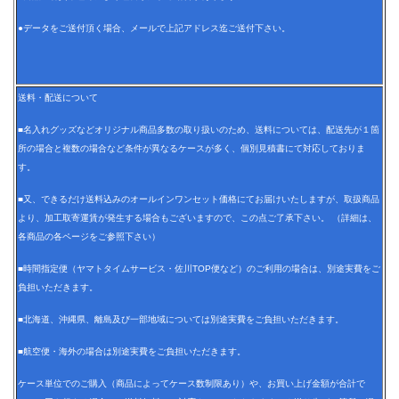
●データをご送付頂く場合、メールで上記アドレス迄ご送付下さい。
送料・配送について
■名入れグッズなどオリジナル商品多数の取り扱いのため、送料については、配送先が１箇
所の場合と複数の場合など条件が異なるケースが多く、個別見積書にて対応しておりま
す。
■又、できるだけ送料込みのオールインワンセット価格にてお届けいたしますが、取扱商品
より、加工取寄運賃が発生する場合もございますので、この点ご了承下さい。 （詳細は、
各商品の各ページをご参照下さい）
■時間指定便（ヤマトタイムサービス・佐川TOP便など）のご利用の場合は、別途実費をご
負担いただきます。
■北海道、沖縄県、離島及び一部地域については別途実費をご負担いただきます。
■航空便・海外の場合は別途実費をご負担いただきます。
ケース単位でのご購入（商品によってケース数制限あり）や、お買い上げ金額が合計で