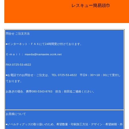
レスキュー簡易頭巾
問合せ ご注文方法
■インターネット・ＦＡＸにて24時間受け付けております。
Ｅ-ｍａｉｌ： maeda@namaeire.ocnk.net
FAX:0725-53-4622
■お電話でのお問合せ・ご注文は、 TEL 0725-53-4622 平日9：30〜18：30にて受付し
ております。
お急ぎの場合、携帯080-5343-9763 担当：前田迄ご連絡ください。
お見積について
■ノベルティグッズの取り扱いのため、希望数量・印刷加工方法・デザイン・希望納期・外