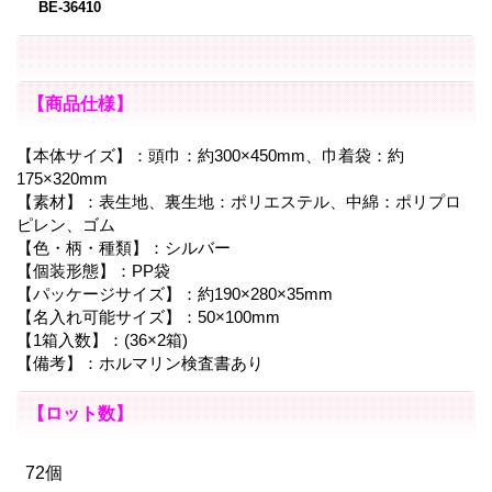
BE-36410
【商品仕様】
【本体サイズ】：頭巾：約300×450mm、巾着袋：約
175×320mm
【素材】：表生地、裏生地：ポリエステル、中綿：ポリプロ
ピレン、ゴム
【色・柄・種類】：シルバー
【個装形態】：PP袋
【パッケージサイズ】：約190×280×35mm
【名入れ可能サイズ】：50×100mm
【1箱入数】：(36×2箱)
【備考】：ホルマリン検査書あり
【ロット数】
72個