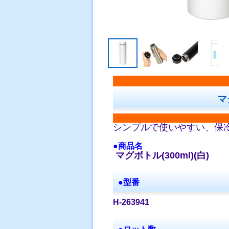
マ
シンプルで使いやすい、保
●商品名
マグボトル(300ml)(白)
●型番
H-263941