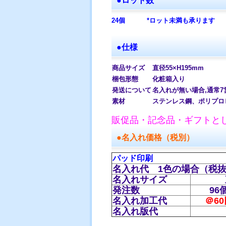
●ロット数
24個
*ロット未満も承ります
●仕様
商品サイズ
直径55×H195mm
梱包形態
化粧箱入り
発送について
名入れが無い場合,通常
素材
ステンレス鋼、ポリプロ
販促品・記念品・ギフトと
●名入れ価格（税別）
パッド印刷
名入れ代 1色の場合（税
名入れサイズ
発注数
96
名入れ加工代
＠60
名入れ版代