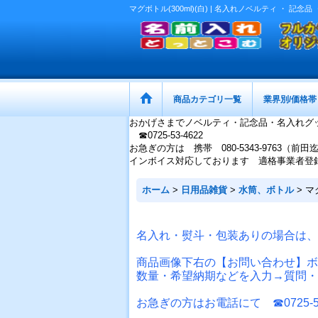
マグボトル(300ml)(白) | 名入れノベルティ ・
商品カテゴリ一覧
業界別/価格帯
おかげさまでノベルティ・記念品・名入れグ
☎0725-53-4622
お急ぎの方は 携帯 080-5343-9763（前田
インボイス対応しております 適格事業者登録番号：
ホーム
>
日用品雑貨
>
水筒、ボトル
>
マグ
名入れ・熨斗・包装ありの場合は、
商品画像下右の【お問い合わせ】ボ
数量・希望納期などを入力→質問・
お急ぎの方はお電話にて ☎0725-53