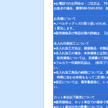
■お電話でのお問合せ・ご注文は、 TEL 
お急ぎの場合、携帯080-5343-97
お見積について
■ノベルティグッズの取り扱いのため
く変化します。
■販売価格及び商品仕様の詳細は、【
名入れ印刷加工 について
■名入れ加工方法は、樹脂製品・布製
■名入れ加工の場合、本体価格とは別
販売価格については、見積書にて詳
■フルカラー印刷対応品は、（転写プ
い。
■名入れ加工商品の納期については、
時期に合わせ余裕をもってご計画い
■校正については、通常量産前に、レ
い。
ロット単位以下販売について
■販売価格は、ロット単位での価格で
■ロット単位以外の数量については、