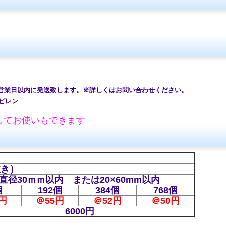
7営業日以内に発送致します。※詳しくはお問い合わせください。
ピレン
してお使いもできます
抜き）
直径30ｍｍ以内 または20×60mm以内
個
192個
384個
768個
円
＠55円
＠52円
＠50
円
6000円