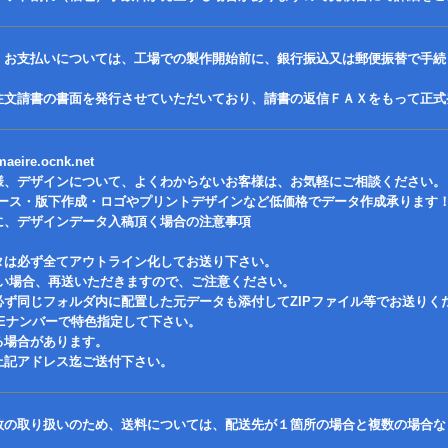
、お支払いについては、工場での製作開始前に、銀行振込又は郵便振替で手続
注文請書の書面を発行させていただいており、請書の返信ＦＡＸをもって正式
eire.ocnk.net
様、デザインについて、よくわからないお客様は、お気軽にご相談ください。
ース・版下作成・ロゴやプリントデザインなど低価格でデータ作成承ります
に、デザインデータ入稿頂く場合の注意事項
タは必ず全てアウトライン化してお送り下さい。
い場合、再送いただきますので、ご注意ください。
必ず同じフォルダ内に配置した元データも添付してZIPファイル等でお送りく
ONEナンバーで特色指定して下さい。
る場合があります。
上記アドレス迄ご送付下さい。
数の取り扱いのため、送料については、配送先が１箇所の場合と複数の場合な