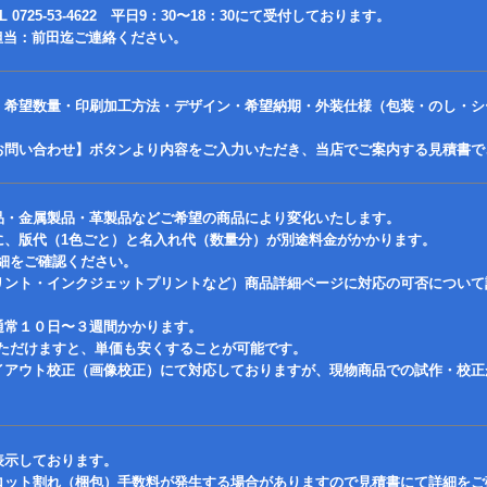
0725-53-4622 平日9：30〜18：30にて受付しております。
63 担当：前田迄ご連絡ください。
、希望数量・印刷加工方法・デザイン・希望納期・外装仕様（包装・のし・シ
お問い合わせ】ボタンより内容をご入力いただき、当店でご案内する見積書で
品・金属製品・革製品などご希望の商品により変化いたします。
に、版代（1色ごと）と名入れ代（数量分）が別途料金がかかります。
細をご確認ください。
リント・インクジェットプリントなど）商品詳細ページに対応の可否について
通常１０日〜３週間かかります。
ただけますと、単価も安くすることが可能です。
イアウト校正（画像校正）にて対応しておりますが、現物商品での試作・校正
表示しております。
ロット割れ（梱包）手数料が発生する場合がありますので見積書にて詳細をご