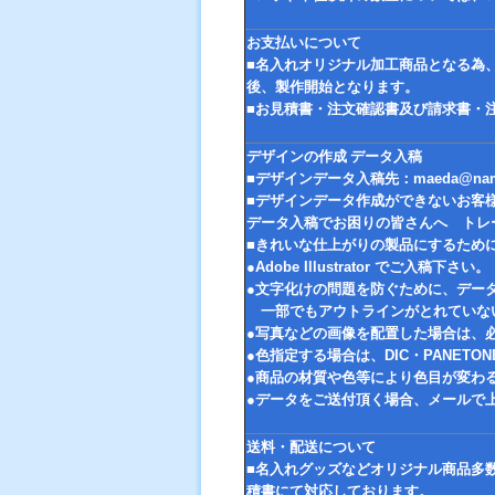
お支払いについて
■名入れオリジナル加工商品となる為
後、製作開始となります。
■お見積書・注文確認書及び請求書・
デザインの作成 データ入稿
■デザインデータ入稿先：
maeda@nama
■デザインデータ作成ができないお客
データ入稿でお困りの皆さんへ トレ
■きれいな仕上がりの製品にするため
●Adobe Illustrator でご入稿下さい。
●文字化けの問題を防ぐために、デー
一部でもアウトラインがとれていな
●写真などの画像を配置した場合は、
●色指定する場合は、DIC・PANET
●商品の材質や色等により色目が変わ
●データをご送付頂く場合、メールで
送料・配送について
■名入れグッズなどオリジナル商品多
積書にて対応しております。