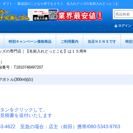
 記念品 ・ ギフト ・ 販促品のことなら何でもそろう、名入れグッズの名前入れどっとこむ
ログイン
特別キャンペーン価格商品
ご利用案内
当店ＮＥＷＳです
特定
ッズの専門店｜【名前入れどっとこむ】は１５周年
迄）
T1810748497207
ボトル(300ml)(白)
タンをクリックして、
見積書を送付いたします
-4622 至急の場合：店主（前田）携帯/080-5343-9763