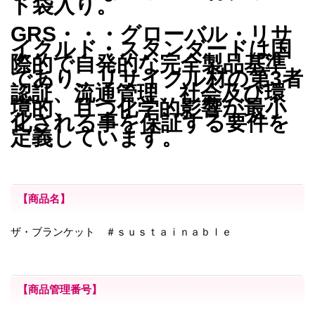
ト袋入り。
GRS・・・
グローバル・リサ
イクルド・スタンダードは国
際的で自発的な完全製品基準
であり、リサイクル材の第3者
認証、流通管理、社会及び環
境的、且つ化学的影響が最小
化される事を保証する要件を
定義しています。
【商品名】
ザ・ブランケット ＃ｓｕｓｔａｉｎａｂｌｅ
【商品管理番号】