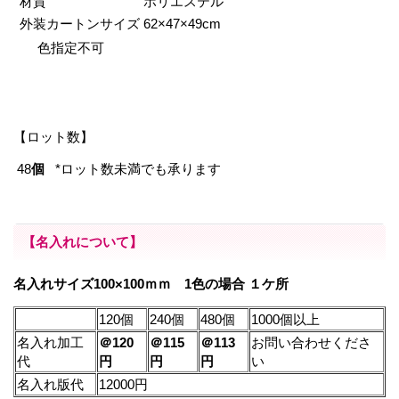
材質
ポリエステル
外装カートンサイズ
62×47×49cm
色指定不可
【ロット数】
48
個
*ロット数未満でも承ります
【名入れについて】
名入れサイズ100×100ｍｍ 1色の場合 １ケ所
120個
240個
480個
1000個以上
名入れ加工
＠120
＠115
＠113
お問い合わせくださ
代
円
円
円
い
名入れ版代
12000円