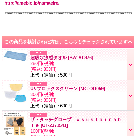
http://ameblo.jp/namaeire/
**********************************************************************
この商品を検討された方は、こちらもチェックされています
超吸水涼感タオル
[
SW-AI-876
]
280円
(税別)
(税込
:
308円)
上代（定価）
:
500円
UVブロックスクリーン
[
MC-OD059
]
360円
(税別)
(税込
:
396円)
上代（定価）
:
600円
ザ・タッチグローブ ＃ｓｕｓｔａｉｎａｂ
ｌｅ
[
UT-2371541
]
160円
(税別)