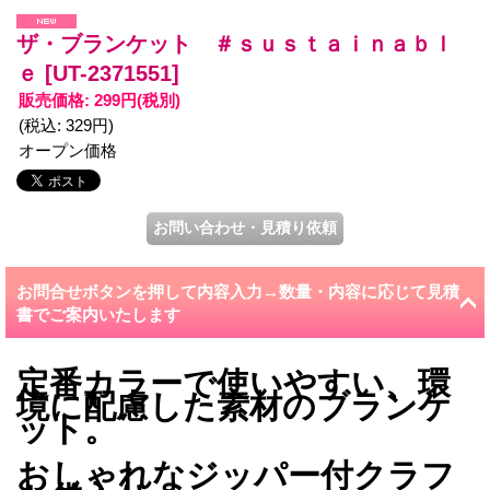
ザ・ブランケット ＃ｓｕｓｔａｉｎａｂｌ
ｅ
[UT-2371551]
販売価格
:
299円
(税別)
(税込
:
329円
)
オープン価格
お問合せボタンを押して内容入力→数量・内容に応じて見積
書でご案内いたします
定番カラーで使いやすい、環
境に配慮した素材のブランケ
ット。
おしゃれなジッパー付クラフ