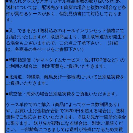
■名入れグッズなどオリジナル商品多数の取り扱いのため、
送料については、配送先が１箇所の場合と複数の場合など条
件が異なるケースが多く、個別見積書にて対応しておりま
す。
■又、できるだけ送料込みのオールインワンセット価格にて
お届けいたしますが、取扱商品より、加工取寄運賃が発生す
る場合もございますので、この点ご了承下さい。 （詳細
は、各商品の各ページをご参照下さい）
■時間指定便（ヤマトタイムサービス・佐川TOP便など）の
ご利用の場合は、別途実費をご負担いただきます。
■北海道、沖縄県、離島及び一部地域については別途実費を
ご負担いただきます。
■航空便・海外の場合は別途実費をご負担いただきます。
ケース単位でのご購入（商品によってケース数制限あり）
や、お買い上げ金額が合計で16200円を超える場合は、送料
無料でご対応させていただきます。※送り先が一箇所の場合
に限ります。 送り先が複数になる場合は、別途ご相談くだ
さい。 一部離島につきましては送料が特殊になるため実費