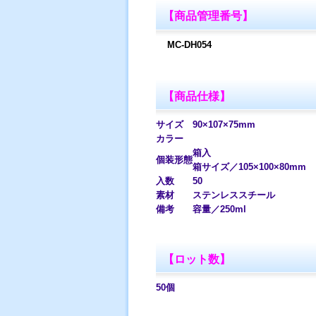
【商品管理番号】
MC-DH054
【商品仕様】
サイズ
90×107×75mm
カラー
箱入
個装形態
箱サイズ／105×100×80mm
入数
50
素材
ステンレススチール
備考
容量／250ml
【ロット数】
50個