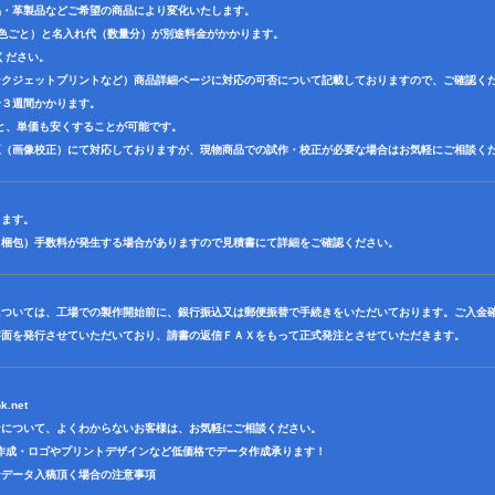
品・革製品などご希望の商品により変化いたします。
1色ごと）と名入れ代（数量分）が別途料金がかかります。
ください。
ンクジェットプリントなど）商品詳細ページに対応の可否について記載しておりますので、ご確認く
〜３週間かかります。
と、単価も安くすることが可能です。
正（画像校正）にて対応しておりますが、現物商品での試作・校正が必要な場合はお気軽にご相談く
ります。
（梱包）手数料が発生する場合がありますので見積書にて詳細をご確認ください。
については、工場での製作開始前に、銀行振込又は郵便振替で手続きをいただいております。ご入金
書面を発行させていただいており、請書の返信ＦＡＸをもって正式発注とさせていただきます。
k.net
ンについて、よくわからないお客様は、お気軽にご相談ください。
作成・ロゴやプリントデザインなど低価格でデータ作成承ります！
ンデータ入稿頂く場合の注意事項