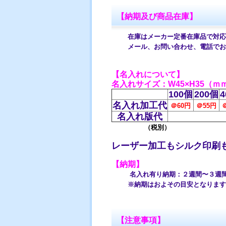
【納期及び商品在庫】
在庫はメーカー定番在庫品で対応し
メール、お問い合わせ、電話でお
【名入れについて】
名入れサイズ：W45×H35（ｍ
100個
200個
4
名入れ加工代
＠60円
＠55円
名入れ版代
（税別）
レーザー加工もシルク印刷
【納期】
名入れ有り納期：２週間〜３週
※納期はおよその目安となります。
【注意事項】