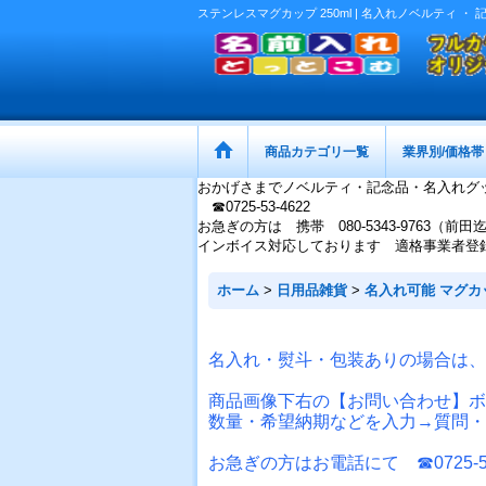
ステンレスマグカップ 250ml | 名入れノベルティ
商品カテゴリ一覧
業界別/価格帯
おかげさまでノベルティ・記念品・名入れグ
☎0725-53-4622
お急ぎの方は 携帯 080-5343-9763（前田
インボイス対応しております 適格事業者登録番号：
ホーム
>
日用品雑貨
>
名入れ可能 マグカ
名入れ・熨斗・包装ありの場合は、
商品画像下右の【お問い合わせ】ボ
数量・希望納期などを入力→質問・
お急ぎの方はお電話にて ☎0725-53