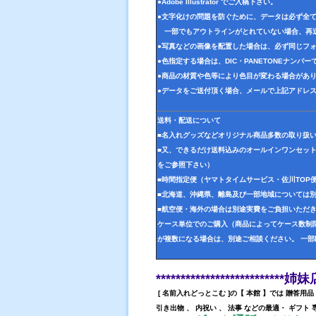
●Adobe Illustrator でご入稿下さい。
●文字化けの問題を防ぐために、データは必ず全
一部でもアウトラインがとれていない場合、再
●写真などの画像を配置した場合は、必ず同じフォ
●色指定する場合は、DIC・PANETONEナンバ
●商品の材質や色等により色目が変わる場合があ
●データをご送付頂く場合、メールで上記アドレ
送料・配送について
■名入れグッズなどオリジナル商品多数の取り扱
■又、できるだけ送料込みのオールインワンセッ
をご参照下さい）
■時間指定便（ヤマトタイムサービス・佐川TOP
■北海道、沖縄県、離島及び一部地域については
■航空便・海外の場合は別途実費をご負担いただ
ケース単位でのご購入（商品によってケース数制限
が複数になる場合は、別途ご相談ください。 一
**************************
[ 名前入れどっとこむ ]の【 本館 】では 贈答用
引き出物 、 内祝い 、 法事 などの最適・ ギフト