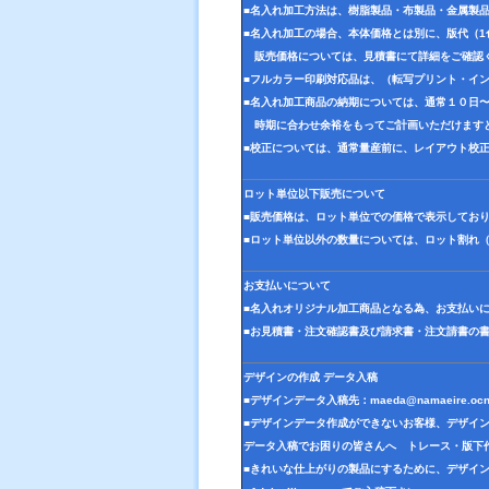
■名入れ加工方法は、樹脂製品・布製品・金属製
■名入れ加工の場合、本体価格とは別に、版代（
販売価格については、見積書にて詳細をご確認
■フルカラー印刷対応品は、（転写プリント・イ
■名入れ加工商品の納期については、通常１０日
時期に合わせ余裕をもってご計画いただけます
■校正については、通常量産前に、レイアウト校
ロット単位以下販売について
■販売価格は、ロット単位での価格で表示してお
■ロット単位以外の数量については、ロット割れ
お支払いについて
■名入れオリジナル加工商品となる為、お支払い
■お見積書・注文確認書及び請求書・注文請書の
デザインの作成 データ入稿
■デザインデータ入稿先：
maeda@namaeire.ocn
■デザインデータ作成ができないお客様、デザイ
データ入稿でお困りの皆さんへ トレース・版下
■きれいな仕上がりの製品にするために、デザイ