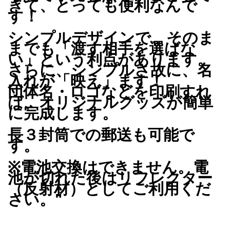
きて、とっても便利なんで
す！
シンプルデザインで、そのま
までも「渡す相手を選ばな
い」という利点があります。
さらに、シンプルさ故に、名
入れが「映え」ます！
団体名・ロゴなどを印刷すれ
ば、オリジナルグッズが簡単
に完成します。
長３封筒での郵送も可能で
す。
※電池交換はできません。電
池が切れた後はリフレクター
（反射材）としてご利用くだ
さい。"