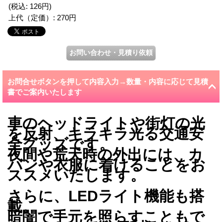
(税込
:
126円
)
上代（定価）
:
270円
お問合せボタンを押して内容入力→数量・内容に応じて見積
書でご案内いたします
車のヘッドライトや街灯の光
を反射、キラキラ光る交通安
全グッズです。
夜間や荒天時の外出には、カ
バンや衣服に着けることをお
ススメいたします。
さらに、LEDライト機能も搭
載。
暗闇で手元を照らすこともで