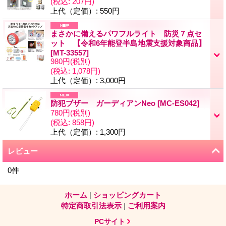
(税込
:
207円)
上代（定価）
:
550円
まさかに備えるパワフルライト 防災７点セ
ット 【令和6年能登半島地震支援対象商品】
[
MT-33557
]
980円
(税別)
(税込
:
1,078円)
上代（定価）
:
3,000円
防犯ブザー ガーディアンNeo
[
MC-ES042
]
780円
(税別)
(税込
:
858円)
上代（定価）
:
1,300円
レビュー
0
件
ホーム
|
ショッピングカート
特定商取引法表示
|
ご利用案内
PCサイト