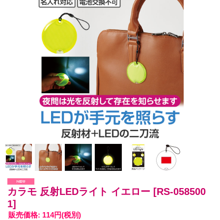
カラモ 反射LEDライト イエロー
[RS-058500
1]
販売価格
:
114円
(税別)