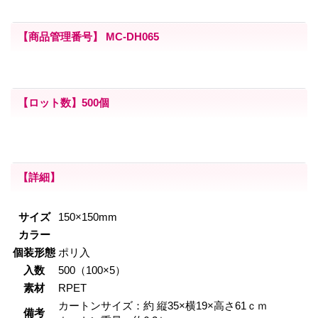
【商品管理番号
】 MC-DH065
【ロット数】500個
【詳細】
サイズ
150×150mm
カラー
個装形態
ポリ入
入数
500（100×5）
素材
RPET
カートンサイズ：約 縦35×横19×高さ61ｃｍ
備考