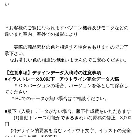
い
＊お客様のご覧になられますパソコン機器及びモニタなどの
違いまた室内、室外での撮影により
実際の商品素材の色と相違する場合もありますのでご了
承下さい。
なお著しい色の相違は御座いませんのでご安心ください。
【注意事項】デザインデータ入稿時の注意事項
■イラストレータ8.0以下 アウトライン完全データ入稿
＊ＣＳバージョンの場合、バージョンを落として保存し
てください。
＊PCでのデータが無い場合はご相談ください。
■版下（入稿）データがない場合、版下作成費をいただきます
(1)自動トレース可能ができるきれいな原稿の修正 3,000
円
(2)デザイン的要素を含むレイアウト文字、イラストの完全
なトレース作業 5,000円