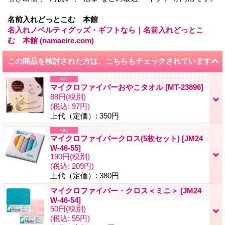
名前入れどっとこむ 本館
名入れノベルティグッズ・ギフトなら｜名前入れどっとこ
む 本館 (namaeire.com)
この商品を検討された方は、こちらもチェックされています
マイクロファイバーおやこタオル
[
MT-23896
]
88円
(税別)
(税込
:
97円)
上代（定価）
:
350円
マイクロファイバークロス(5枚セット)
[
JM24
W-46-55
]
190円
(税別)
(税込
:
209円)
上代（定価）
:
380円
マイクロファイバー・クロス＜ミニ＞
[
JM24
W-46-54
]
50円
(税別)
(税込
:
55円)