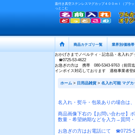
蓋付き真空ステンレスマグカップ４００ｍｌ（ブラック）
っとこむ
商品カテゴリ一覧
業界別/価格帯
おかげさまでノベルティ・記念品・名入れグ
☎0725-53-4622
お急ぎの方は 携帯 080-5343-9763（前田
インボイス対応しております 適格事業者登録番号：
ホーム
>
日用品雑貨
>
名入れ可能 マグカ
名入れ・熨斗・包装ありの場合は、
商品画像下右の【お問い合わせ】ボ
数量・希望納期などを入力→質問・
お急ぎの方はお電話にて ☎0725-53