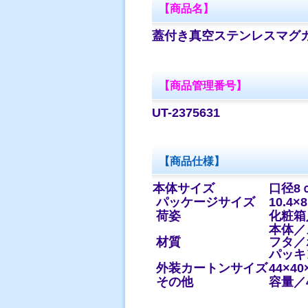
【商品名】
蓋付き真空ステンレスマグ
【商品管理番号】
UT-2375631
【商品仕様】
本体サイズ
口径8ｃ
パッケージサイズ
10.4×
荷姿
化粧箱
本体／
材質
フタ／
パッキ
外装カートンサイズ
44×40
その他
容量／