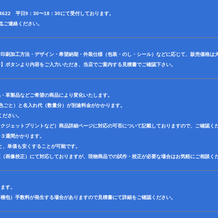
3-4622 平日9：30〜18：30にて受付しております。
前田迄ご連絡ください。
・印刷加工方法・デザイン・希望納期・外装仕様（包装・のし・シール）などに応じて、販売価格は
せ】ボタンより内容をご入力いただき、当店でご案内する見積書でご確認下さい。
品・革製品などご希望の商品により変化いたします。
1色ごと）と名入れ代（数量分）が別途料金がかかります。
ください。
ンクジェットプリントなど）商品詳細ページに対応の可否について記載しておりますので、ご確認く
〜３週間かかります。
と、単価も安くすることが可能です。
正（画像校正）にて対応しておりますが、現物商品での試作・校正が必要な場合はお気軽にご相談く
ります。
（梱包）手数料が発生する場合がありますので見積書にて詳細をご確認ください。