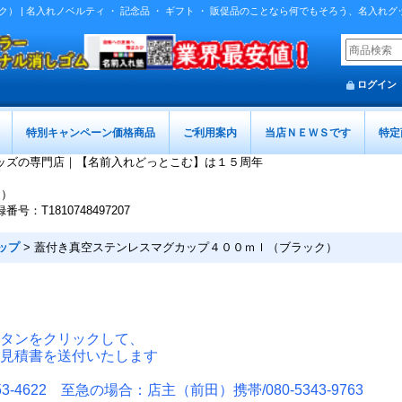
 | 名入れノベルティ ・ 記念品 ・ ギフト ・ 販促品のことなら何でもそろう、名入れ
ログイン
特別キャンペーン価格商品
ご利用案内
当店ＮＥＷＳです
特定
ッズの専門店｜【名前入れどっとこむ】は１５周年
迄）
T1810748497207
ップ
>
蓋付き真空ステンレスマグカップ４００ｍｌ（ブラック）
タンをクリックして、
見積書を送付いたします
-4622 至急の場合：店主（前田）携帯/080-5343-9763