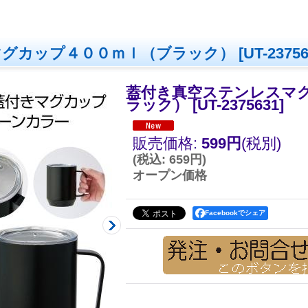
マグカップ４００ｍｌ（ブラック）
[
UT-2375
蓋付き真空ステンレスマ
ラック）
[
UT-2375631
]
販売価格
:
599円
(税別)
(
税込
:
659円
)
オープン価格
Facebookでシェア