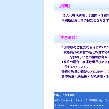
【納期】
名入れ有り納期：２週間〜３週
※納期はおよその目安となります。
【注意事項】
＊お客様のご覧になられますパソ
実際商品の
素材の色と相違する
なお著しい色の相違は御座いま
■発注の場合、在庫数量及び名入れ
受付いたします。
仕様や数量の相談などの場合も
【
希望数量・納品先・希望納期・希望
問合せ ご注文方法
■インターネット・ＦＡＸにて24時間受け付けて
Ｅ-ｍａｉｌ： maeda@namaeire.ocnk.net