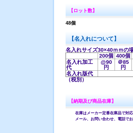
【ロット数】
48個
【名入れについて】
名入れサイズ30×40
ｍｍの場
200個
400個
名入れ加工
@90
＠85
代
円
円
名入れ版代
（税別）
【納期及び商品在庫】
在庫はメーカー定番在庫品で対応し
メール、お問い合わせ、電話でお