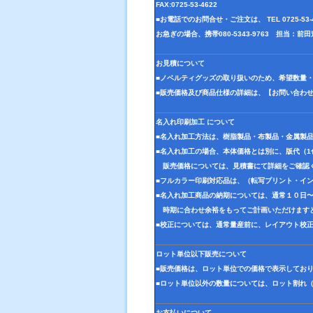
FAX:0725-53-4622
■お電話でのお問合せ・ご注文は、 TEL 0725-5
お急ぎの場合、携帯080-5343-9763 担当：
お見積について
■ノベルティグッズの取り扱いのため、希望数量
■販売価格及び商品仕様の詳細は、【お問い合わ
名入れ印刷加工 について
■名入れ加工方法は、樹脂製品・布製品・金属製
■名入れ加工の場合、本体価格とは別に、版代（
販売価格については、見積書にて詳細をご確認
■フルカラー印刷対応品は、（転写プリント・イ
■名入れ加工商品の納期については、通常１０日
時期に合わせ余裕をもってご計画いただけます
■校正については、通常量産前に、レイアウト校
ロット単位以下販売について
■販売価格は、ロット単位での価格で表示してお
■ロット単位以外の数量については、ロット割れ
お支払いについて