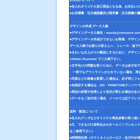
■名入れオリジナル加工商品となる為、お支払い
■お見積書・注文確認書及び請求書・注文請書の
デザインの作成 データ入稿
■デザインデータ入稿先：
maeda@namaeire.ocn
■デザインデータ作成ができないお客様、デザイ
データ入稿でお困りの皆さんへ トレース・版下
■きれいな仕上がりの製品にするために、デザイ
●Adobe Illustrator でご入稿下さい。
●文字化けの問題を防ぐために、データは必ず全
一部でもアウトラインがとれていない場合、再
●写真などの画像を配置した場合は、必ず同じフォ
●色指定する場合は、DIC・PANETONEナンバ
●商品の材質や色等により色目が変わる場合があ
●データをご送付頂く場合、メールで上記アドレ
送料・配送について
■名入れグッズなどオリジナル商品多数の取り扱
■又、できるだけ送料込みのオールインワンセッ
をご参照下さい）
■時間指定便（ヤマトタイムサービス・佐川TOP