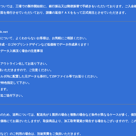
については、工場での製作開始前に、銀行振込又は郵便振替で手続きをいただいております。ご入金
書面を発行させていただいており、請書の返信ＦＡＸをもって正式発注とさせていただきます。
k.net
ンについて、よくわからないお客様は、お気軽にご相談ください。
作成・ロゴやプリントデザインなど低価格でデータ作成承ります！
ンデータ入稿頂く場合の注意事項
てアウトライン化してお送り下さい。
送いただきますので、ご注意ください。
ルダ内に配置した元データも添付してZIPファイル等でお送りください。
ーで特色指定して下さい。
ります。
ス迄ご送付下さい。
いのため、送料については、配送先が１箇所の場合と複数の場合など条件が異なるケースが多く、個
ト価格にてお届けいたしますが、取扱商品より、加工取寄運賃が発生する場合もございますので、この
便など）のご利用の場合は、別途実費をご負担いただきます。