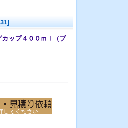
631
]
グカップ４００ｍｌ（ブ