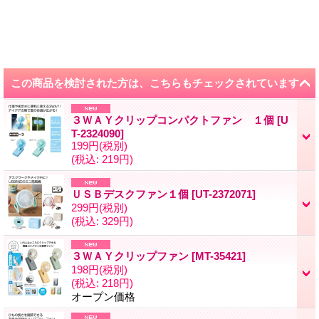
この商品を検討された方は、こちらもチェックされています
３ＷＡＹクリップコンパクトファン １個
[
U
T-2324090
]
199円
(税別)
(税込
:
219円)
ＵＳＢデスクファン１個
[
UT-2372071
]
299円
(税別)
(税込
:
329円)
３ＷＡＹクリップファン
[
MT-35421
]
198円
(税別)
(税込
:
218円)
オープン価格