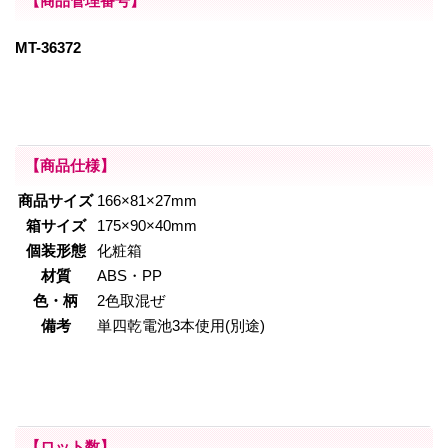
【商品管理番号】
MT-36372
【商品仕様】
商品サイズ
166×81×27mm
箱サイズ
175×90×40mm
個装形態
化粧箱
材質
ABS・PP
色・柄
2色取混ぜ
備考
単四乾電池3本使用(別途)
【ロット数】