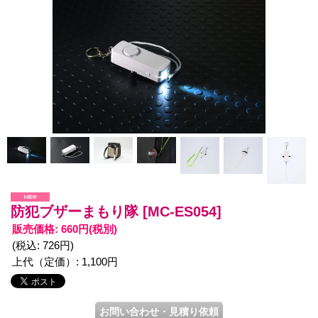
防犯ブザーまもり隊
[MC-ES054]
販売価格
:
660円
(税別)
(税込
:
726円
)
上代（定価）
:
1,100円