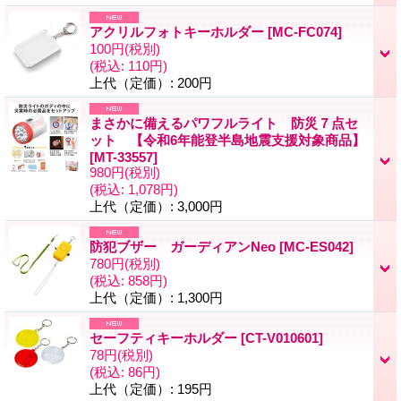
アクリルフォトキーホルダー
[
MC-FC074
]
100円
(税別)
(税込
:
110円)
上代（定価）
:
200円
まさかに備えるパワフルライト 防災７点セ
ット 【令和6年能登半島地震支援対象商品】
[
MT-33557
]
980円
(税別)
(税込
:
1,078円)
上代（定価）
:
3,000円
防犯ブザー ガーディアンNeo
[
MC-ES042
]
780円
(税別)
(税込
:
858円)
上代（定価）
:
1,300円
セーフティキーホルダー
[
CT-V010601
]
78円
(税別)
(税込
:
86円)
上代（定価）
:
195円