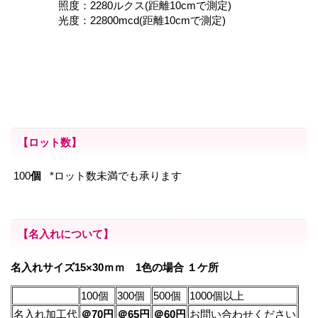
照度：2280ルクス(距離10cmで測定)
光度：22800mcd(距離10cmで測定)
【ロット数】
100
個
*ロット数未満でも承ります
【名入れについて】
名入れサイズ15×30ｍｍ 1色の場合 １ケ所
100個
300個
500個
1000個以上
名入れ加工代
＠70円
＠65円
＠60円
お問い合わせください