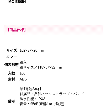
MC-ES054
【商品仕様】
サイズ
102×37×26ｍｍ
カラー
箱入
個装形態
箱サイズ／118×57×32ｍｍ
入数
100
素材
ABS
単4電池2本付
付属品：反射ネックストラップ・バンド
防水性能：IPX3
備考
音量：95dB(距離1ｍで測定)