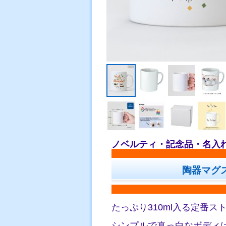
ノベルティ・記念品・名入
陶器マグ
たっぷり310ml入る定番
シンプルで真っ白なボディ