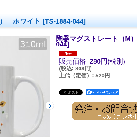
） ホワイト
[
TS-1884-044
]
陶器マグストレート（M
044
]
販売価格
:
280円
(税別)
(
税込
:
308円
)
上代（定価）
:
520円
Facebookでシェア