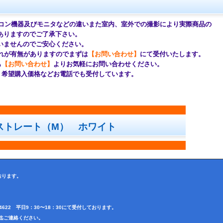
コン機器及びモニタなどの違いまた室内、室外での撮影により
実際商品の
ますのでご了承下さい。
せんのでご安心ください。
が有無がありますのでまずは
【お問い合わせ】
にて受付いたします。
も
【お問い合わせ】
よりお気軽にお問い合わせください。
望購入価格などお電話でも受付しています。
ストレート（M） ホワイト
おります。
3-4622 平日9：30〜18：30にて受付しております。
前田迄ご連絡ください。