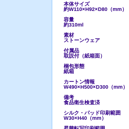
本体サイズ
約W110×H92×D80（mm
容量
約310ml
素材
ストーンウェア
付属品
取説付（紙箱面）
梱包形態
紙箱
カートン情報
W490×H500×D300（mm
備考
食品衛生検査済
シルク・パッド印刷範囲
W30×H40（mm）
昇華転写印刷範囲