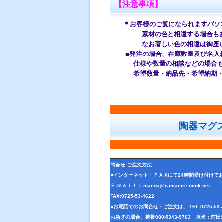
【注意事項】
＊お客様のご覧になられますパソ
素材の色と相違する場合もあり
なお著しい色の相違は御座いま
■発注の場合、在庫数量及び名入れ
仕様や数量の相談などの場合
希望数量・納品先・希望納期・希
陶器マグ
問合せ ご注文方法
■インターネット・ＦＡＸにて24時間受け付けて
Ｅ-ｍａｉｌ： maeda@namaeire.ocnk.net
FAX:0725-53-4622
■お電話でのお問合せ・ご注文は、 TEL 0725-5
お急ぎの場合、携帯080-5343-9763 担当：