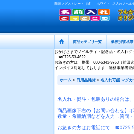
陶器マグストレート（M） ホワイト | 名入れノベル
商品カテゴリ一覧
業界別/価格帯
おかげさまでノベルティ・記念品・名入れグ
☎0725-53-4622
お急ぎの方は 携帯 080-5343-9763（前田
インボイス対応しております 適格事業者登録番号：
ホーム
>
日用品雑貨
>
名入れ可能 マグカ
名入れ・熨斗・包装ありの場合は、
商品画像下右の【お問い合わせ】ボ
数量・希望納期などを入力→質問・
お急ぎの方はお電話にて ☎0725-53