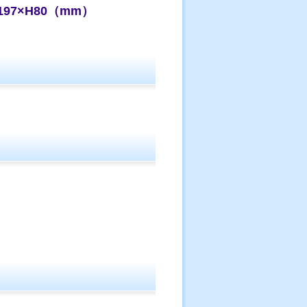
97×H80（mm）