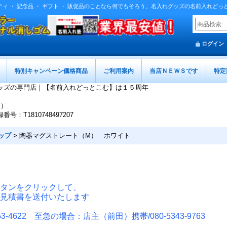
ティ ・ 記念品 ・ ギフト ・ 販促品のことなら何でもそろう、名入れグッズの名前入れどっ
ログイン
特別キャンペーン価格商品
ご利用案内
当店ＮＥＷＳです
特定
ッズの専門店｜【名前入れどっとこむ】は１５周年
迄）
T1810748497207
ップ
>
陶器マグストレート（M） ホワイト
タンをクリックして、
見積書を送付いたします
-4622 至急の場合：店主（前田）携帯/080-5343-9763