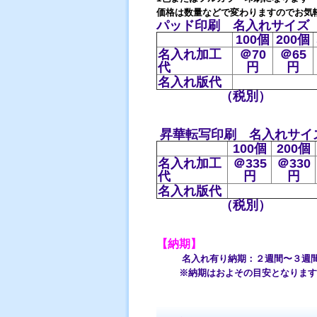
価格は数量などで変わりますのでお気
パッド印刷 名入れサイズ（
100個
200個
名入れ加工
＠70
＠65
代
円
円
名入れ版代
（税別）
昇華転写印刷 名入れサイズ
100個
200個
名入れ加工
＠335
＠330
代
円
円
名入れ版代
（税別）
【納期】
名入れ有り納期：２週間〜３週
※納期はおよその目安となります。