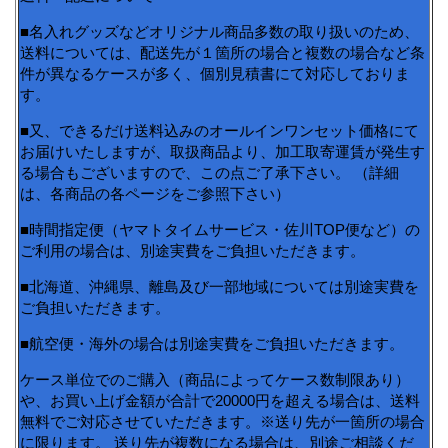
■名入れグッズなどオリジナル商品多数の取り扱いのため、
送料については、配送先が１箇所の場合と複数の場合など条
件が異なるケースが多く、個別見積書にて対応しておりま
す。
■又、できるだけ送料込みのオールインワンセット価格にて
お届けいたしますが、取扱商品より、加工取寄運賃が発生す
る場合もございますので、この点ご了承下さい。 （詳細
は、各商品の各ページをご参照下さい）
■時間指定便（ヤマトタイムサービス・佐川TOP便など）の
ご利用の場合は、別途実費をご負担いただきます。
■北海道、沖縄県、離島及び一部地域については別途実費を
ご負担いただきます。
■航空便・海外の場合は別途実費をご負担いただきます。
ケース単位でのご購入（商品によってケース数制限あり）
や、お買い上げ金額が合計で20000円を超える場合は、送料
無料でご対応させていただきます。※送り先が一箇所の場合
に限ります。 送り先が複数になる場合は、別途ご相談くだ