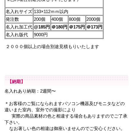
名入れサイズ
133×112ｍｍ以内
発注数
200個
400個
800個
2000個
名入れ加工代
@185円
＠180円
＠175円
＠173円
名入れ版代
9000円
２０００個以上の場合別途見積もりいたします
【納期】
名入れあり納期：2週間〜
＊お客様のご覧になられますパソコン機器及びモニタなどの
違いまた室内、室外での撮影により
実際の商品素材の色と相違する場合もありますのでご了承
下さい。
なお著しい色の相違は御座いませんのでご安心ください。