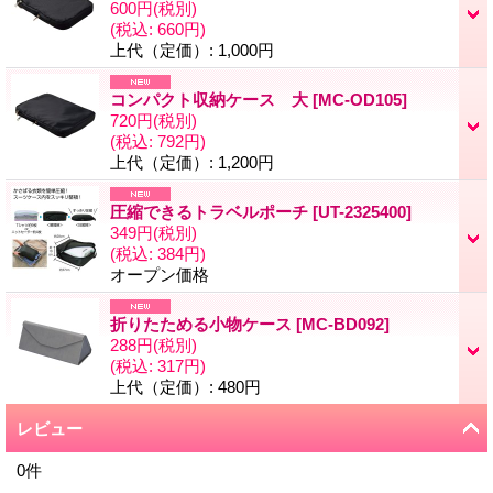
600円
(税別)
(税込
:
660円)
上代（定価）
:
1,000円
コンパクト収納ケース 大
[
MC-OD105
]
720円
(税別)
(税込
:
792円)
上代（定価）
:
1,200円
圧縮できるトラベルポーチ
[
UT-2325400
]
349円
(税別)
(税込
:
384円)
オープン価格
折りたためる小物ケース
[
MC-BD092
]
288円
(税別)
(税込
:
317円)
上代（定価）
:
480円
レビュー
0
件