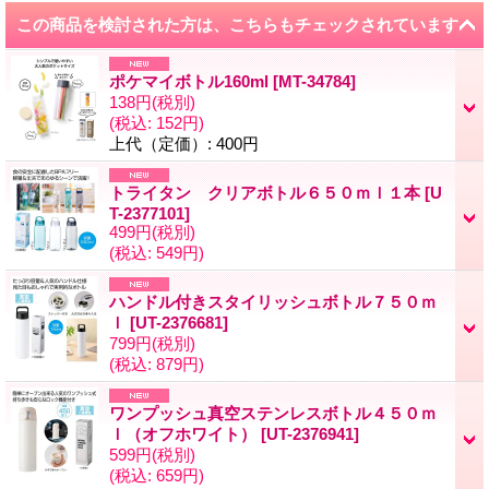
この商品を検討された方は、こちらもチェックされています
ポケマイボトル160ml
[
MT-34784
]
138円
(税別)
(税込
:
152円)
上代（定価）
:
400円
トライタン クリアボトル６５０ｍｌ１本
[
U
T-2377101
]
499円
(税別)
(税込
:
549円)
ハンドル付きスタイリッシュボトル７５０ｍ
ｌ
[
UT-2376681
]
799円
(税別)
(税込
:
879円)
ワンプッシュ真空ステンレスボトル４５０ｍ
ｌ（オフホワイト）
[
UT-2376941
]
599円
(税別)
(税込
:
659円)