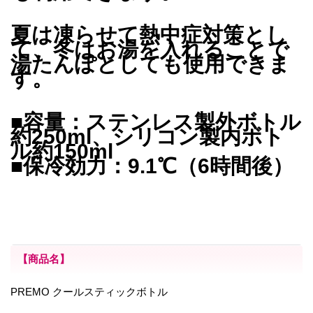
夏は凍らせて熱中症対策とし
て、冬はお湯を入れることで
湯たんぽとしても使用できま
す。
■容量：ステンレス製外ボトル
約250ml、シリコン製内ボト
ル約150ml
■保冷効力：9.1℃（6時間後）
【商品名】
PREMO クールスティックボトル