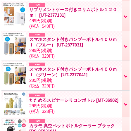
サプリメントケース付きスリムボトル１２０
ｍｌ
[
UT-2377131
]
499円
(税別)
(税込
:
549円)
スマホスタンド付きバンブーボトル４００ｍ
ｌ（ブルー）
[
UT-2377031
]
299円
(税別)
(税込
:
329円)
スマホスタンド付きバンブーボトル４００ｍ
ｌ（グリーン）
[
UT-2377041
]
299円
(税別)
(税込
:
329円)
たためるスピナーシリコンボトル
[
MT-36982
]
298円
(税別)
(税込
:
328円)
カラモ 真空ペットボトルクーラー ブラック