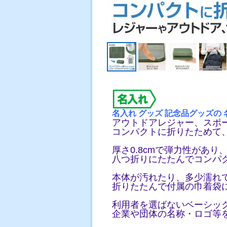
名入
れ グッズ 記念品グッズの 
アウトドアレジャー、スポ
コンパクトに折りたためて
厚さ0.8cmで弾力性があ
八つ折りにたたんでコンパ
本体が汚れたり、多少濡れ
折りたたんで付属の巾着袋
利用者を選ばないベーシッ
企業や団体の名称・ロゴ等