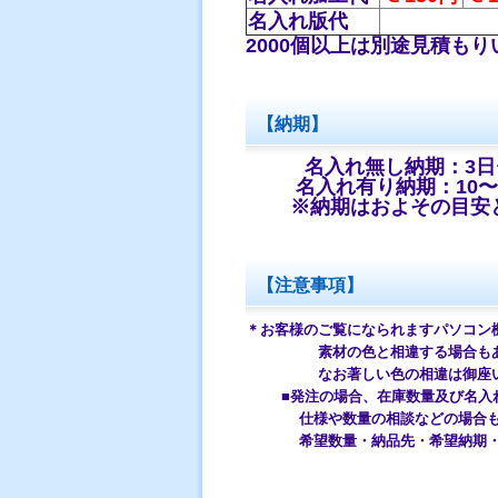
名入れ版代
2000個以上は別途見積も
【納期】
名入れ無し納期：3日
名入れ有り納期：10〜
※納期はおよその目安と
【注意事項】
＊お客様のご覧になられますパソコン
素材の色と相違する場合もあり
なお著しい色の相違は御座いま
■発注の場合、在庫数量及び名入れ
仕様や数量の相談などの場合
希望数量・納品先・希望納期・希