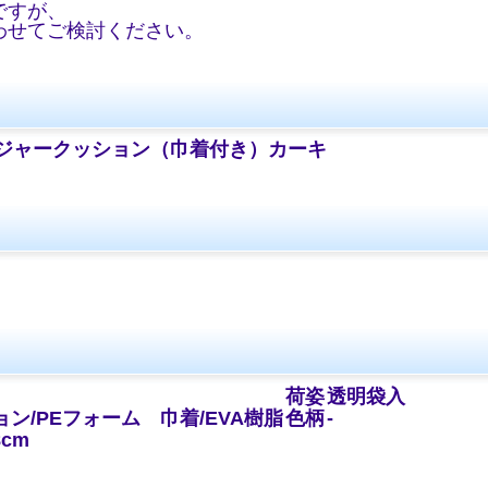
ですが、
わせてご検討ください。
レジャークッション（巾着付き）カーキ
）
荷姿
透明袋入
ン/PEフォーム 巾着/EVA樹脂
色柄
-
8cm