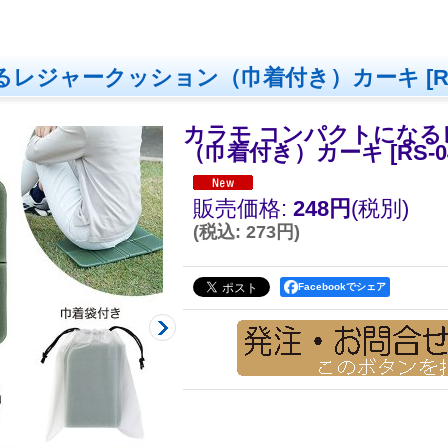
るレジャークッション（巾着付き）カーキ
[
R
カラモ コンパクトにな
（巾着付き）カーキ
[
RS-0
販売価格
:
248円
(税別)
(
税込
:
273円
)
Facebookでシェア