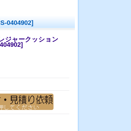
S-0404902
]
るレジャークッション
404902
]