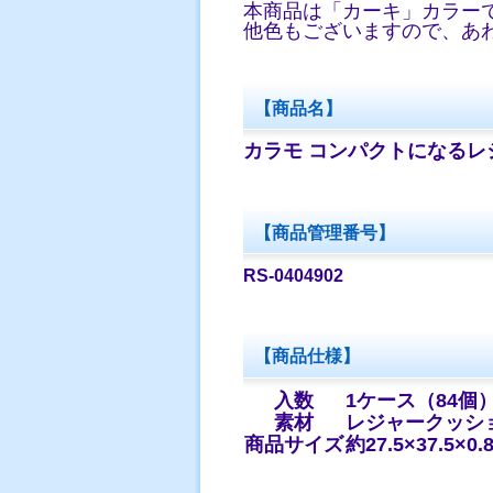
本商品は「カーキ」カラー
他色
もございますので、あ
【商品名】
カラモ コンパクトになる
【商品管理番号】
RS-0404902
【商品仕様】
入数
1ケース（84個
素材
レジャークッショ
商品サイズ
約27.5×37.5×0.