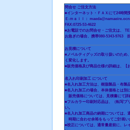
問合せ ご注文方法
■インターネット・ＦＡＸにて24時間
Ｅ-ｍａｉｌ： maeda@namaeire.ocnk
FAX:0725-53-4622
■お電話でのお問合せ・ご注文は、 TEL 
お急ぎの場合、携帯080-5343-97
お見積について
■ノベルティグッズの取り扱いのため
く変化します。
■販売価格及び商品仕様の詳細は、【
名入れ印刷加工 について
■名入れ加工方法は、樹脂製品・布製
■名入れ加工の場合、本体価格とは別
販売価格については、見積書にて詳
■フルカラー印刷対応品は、（転写プ
い。
■名入れ加工商品の納期については、
時期に合わせ余裕をもってご計画い
■校正については、通常量産前に、レ