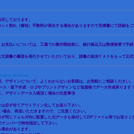
表示しております。
ロット割れ（梱包）手数料が発生する場合がありますので見積書にて詳細をご
、お支払いについては、工場での製作開始前に、銀行振込又は郵便振替で手続
注文請書の書面を発行させていただいており、請書の返信ＦＡＸをもって正式
eire.ocnk.net
様、デザインについて、よくわからないお客様は、お気軽にご相談ください。
ース・版下作成・ロゴやプリントデザインなど低価格でデータ作成承ります
に、デザインデータ入稿頂く場合の注意事項
タは必ず全てアウトライン化してお送り下さい。
い場合、再送いただきますので、ご注意ください。
必ず同じフォルダ内に配置した元データも添付してZIPファイル等でお送りく
ONEナンバーで特色指定して下さい。
る場合があります。