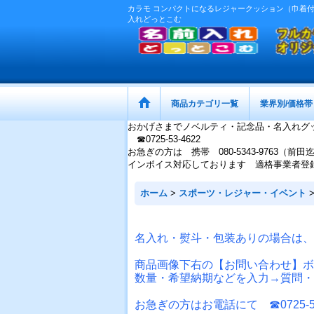
カラモ コンパクトになるレジャークッション（巾着付き
入れどっとこむ
商品カテゴリ一覧
業界別/価格帯
おかげさまでノベルティ・記念品・名入れグ
☎0725-53-4622
お急ぎの方は 携帯 080-5343-9763（前田
インボイス対応しております 適格事業者登録番号：
ホーム
>
スポーツ・レジャー・イベント
名入れ・熨斗・包装ありの場合は、
商品画像下右の【お問い合わせ】ボ
数量・希望納期などを入力→質問・
お急ぎの方はお電話にて ☎0725-53