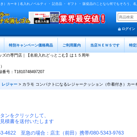
）カーキ | 名入れノベルティ ・ 記念品 ・ ギフト ・ 販促品のことなら何でもそろう、
ログイン
特別キャンペーン価格商品
ご利用案内
当店ＮＥＷＳです
特定
ッズの専門店｜【名前入れどっとこむ】は１５周年
迄）
T1810748497207
>
レジャー
>
カラモ コンパクトになるレジャークッション（巾着付き）カー
タンをクリックして、
見積書を送付いたします
-4622 至急の場合：店主（前田）携帯/080-5343-9763