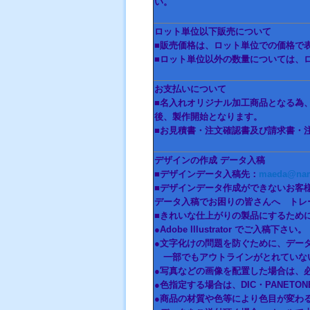
い。
ロット単位以下販売について
■販売価格は、ロット単位での価格で
■ロット単位以外の数量については、
お支払いについて
■名入れオリジナル加工商品となる為
後、製作開始となります。
■お見積書・注文確認書及び請求書・
デザインの作成 データ入稿
■デザインデータ入稿先：
maeda@nama
■デザインデータ作成ができないお客
データ入稿でお困りの皆さんへ トレ
■きれいな仕上がりの製品にするため
●Adobe Illustrator でご入稿下さい。
●文字化けの問題を防ぐために、デー
一部でもアウトラインがとれていな
●写真などの画像を配置した場合は、
●色指定する場合は、DIC・PANET
●商品の材質や色等により色目が変わ