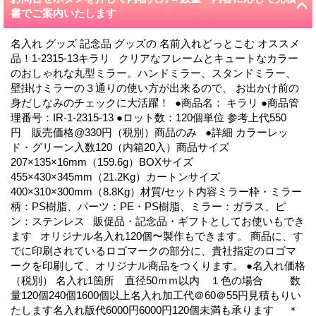
書でご案内いたします
名入れ グッズ 記念品 グッズの 名前入れどっとこむ オススメ
品！1-2315-13キラリ クリアなフレームとキュートなカラー
のおしゃれな丸型ミラー。ハンドミラー、スタンドミラー、
壁掛けミラーの３通りの使い方が出来るので、 お出かけ前の
身だしなみのチェックに大活躍！ ●商品名： キラリ ●商品管
理番号：IR-1-2315-13 ●ロット数：120個単位 参考上代550
円 販売価格@330円（税別）商品のみ ●詳細 カラーレッ
ド・グリーン入数120（内箱20入）商品サイズ
207×135×16mm（159.6g）BOXサイズ
455×430×345mm（21.2Kg）カートンサイズ
400×310×300mm（8.8Kg）材質/セット内容ミラー枠・ミラー
柄：PS樹脂、パーツ：PE・PS樹脂、ミラー：ガラス、ピ
ン：ステンレス 販促品・記念品・ギフトとしてお使いもでき
ます オリジナル名入れ120個〜製作もできます。 商品に、す
でに印刷されているロゴマークの部分に、貴社指定のロゴマ
ークを印刷して、オリジナル商品をつくります。 ●名入れ価格
（税別） 名入れ1箇所 直径50ｍｍ以内 １色の場合 数
量120個240個1600個以上名入れ加工代＠60＠55円見積もりい
たします名入れ版代6000円6000円120個未満も承ります ＊