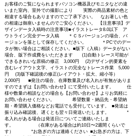
お客様のご覧になられますパソコン機器及びモニタなどの違
いまた室内、室外での撮影により 実際の商品素材の色と
相違する場合もありますのでご了承下さい。 なお著しい色
の相違は御座いませんのでご安心ください。 【注意事項】デ
ザインデータ入稿時の注意事項■イラストレータ8.0以下 ア
ウトライン完全データ入稿 ＊ＣＳバージョンの場合、バ
ージョンを落として保存してください。 ＊PCでのデー
タが無い場合はご相談ください。■版下（入稿）データがない
場合、版下作成費をいただきます (1)自動トレース可能が
できるきれいな原稿の修正 3,000円 (2)デザイン的要素を
含むレイアウト文字、イラストの完全なトレース作業 5,000
円 (3)版下確認後の修正(レイアウト・拡大、縮小等）
2,000円 ■発注の場合、在庫数量及び名入れが有無がありま
すのでまずは【お問い合わせ】にて受付いたします。 仕
様や数量の相談などの場合も【お問い合わせ】よりお気軽に
お問い合わせください。 希望数量・納品先・希望納
期・希望購入価格などお電話でも受付しています。 ■発送は
振り込み確認後、遅くとも翌々日発送いたします。 *
名入れがある場合は発送日についてご連絡いたしま
す。 （在庫がある場合は約10日〜2週間くらいで
す） *お急ぎの方は連絡ください ■お急ぎの方は、下