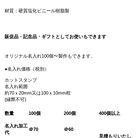
材質：硬質塩化ビニール樹脂製
販促品・記念品・ギフトとしてお使いもできます
オリジナル名入れ100個〜製作もできます。
●名入れ価格（税別）
ホットスタンプ
名入れ範囲
約70ｘ20mm又は100ｘ10mm程
(縁際不可)
数量
100個
200個
400個以上
名入れ加工
＠70
＠60
代
見積もりいたし