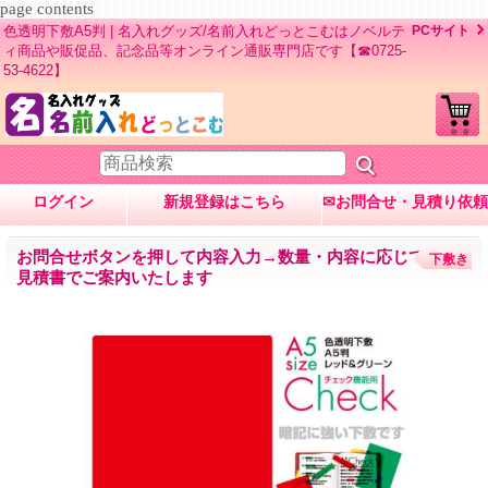
page contents
色透明下敷A5判 | 名入れグッズ/名前入れどっとこむはノベルテ
PCサイト
ィ商品や販促品、記念品等オンライン通販専門店です【☎0725-
53-4622】
ログイン
新規登録はこちら
✉お問合せ・見積り依頼
お問合せボタンを押して内容入力→数量・内容に応じて
下敷き
見積書でご案内いたします