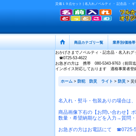
災備１９点セット | 名入れノベルティ ・ 記念品 
商品カテゴリ一覧
業界別/価格帯
おかげさまでノベルティ・記念品・名入れグ
☎0725-53-4622
お急ぎの方は 携帯 080-5343-9763（前田
インボイス対応しております 適格事業者登録番号：
ホーム
>
防犯 防災 ライト
>
防災
>
災
名入れ・熨斗・包装ありの場合は、
商品画像下右の【お問い合わせ】ボ
数量・希望納期などを入力→質問・
お急ぎの方はお電話にて ☎0725-53