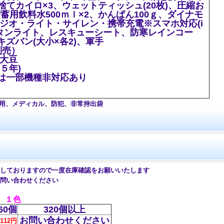
い捨てカイロ×3、ウェットティッシュ(20枚)、圧縮お
蓄用飲料水500ｍｌ×2、かんぱん100ｇ、ダイナモ
ラジオ・ライト・サイレン・携帯充電※スマホ対応(i
、ランタンライト、レスキューシート、防寒レインコー
ズバン(大小×各2)、軍手
別売）
・大豆
５年)
は一部機種非対応あり
用、メディカル、防犯、非常持出袋
ておりますので一度在庫確認をお願いいたします
問い合わせください
 １色
60個
320個以上
お問い合わせください
112円