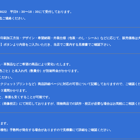
3-4622 平日9：30〜18：30にて受付しております。
前田迄ご連絡ください。
・印刷加工方法・デザイン・希望納期・外装仕様（包装・のし・シール）などに応じて、販売価格は
せ】ボタンより内容をご入力いただき、当店でご案内する見積書でご確認下さい。
品・革製品などご希望の商品により変化いたします。
1色ごと）と名入れ代（数量分）が別途料金がかかります。
ください。
ンクジェットプリントなど）商品詳細ページに対応の可否について記載しておりますので、ご確認く
〜３週間かかります。
と、単価も安くすることが可能です。
正（画像校正）にて対応しておりますが、現物商品での試作・校正が必要な場合はお気軽にご相談く
ります。
（梱包）手数料が発生する場合がありますので見積書にて詳細をご確認ください。