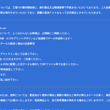
については、工場での製作開始前に、銀行振込又は郵便振替で手続きをいただいております。ご入金
書面を発行させていただいており、請書の返信ＦＡＸをもって正式発注とさせていただきます。
k.net
ンについて、よくわからないお客様は、お気軽にご相談ください。
作成・ロゴやプリントデザインなど低価格でデータ作成承ります！
ンデータ入稿頂く場合の注意事項
てアウトライン化してお送り下さい。
送いただきますので、ご注意ください。
ルダ内に配置した元データも添付してZIPファイル等でお送りください。
ーで特色指定して下さい。
ります。
ス迄ご送付下さい。
いのため、送料については、配送先が１箇所の場合と複数の場合など条件が異なるケースが多く、個
ト価格にてお届けいたしますが、取扱商品より、加工取寄運賃が発生する場合もございますので、この