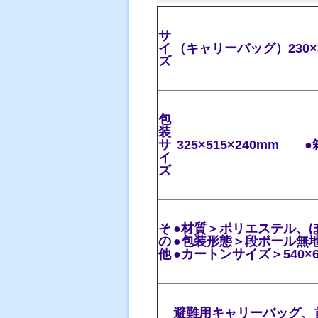
サ
イ
（キャリーバッグ）230×3
ズ
包
装
サ
325×515×240mm 
イ
ズ
そ
●材質＞ポリエステル、
の
●包装形態＞段ボール無
他
●カートンサイズ＞540×
避難用キャリーバッグ、