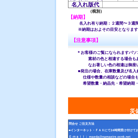
名入れ版代
（税別）
【納期】
名入れ有り納期：２週間〜３週
※納期はおよその目安となります。
【注意事項】
＊お客様のご覧になられますパソ
素材の色と相違する場合もあり
なお著しい色の相違は御座いま
■発注の場合、在庫数量及び名入れ
仕様や数量の相談などの場合
希望数量・納品先・希望納期・希
災備
問合せ ご注文方法
■インターネット・ＦＡＸにて24時間受け付けて
Ｅ-ｍａｉｌ： maeda@namaeire.ocnk.net