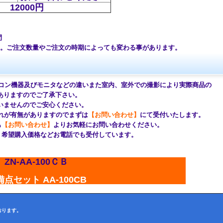
12000円
間
ご注文数量やご注文の時期によっても変わる事があります。
コン機器及びモニタなどの違いまた室内、室外での撮影により
実際商品の
ますのでご了承下さい。
せんのでご安心ください。
が有無がありますのでまずは
【お問い合わせ】
にて受付いたします。
も
【お問い合わせ】
よりお気軽にお問い合わせください。
望購入価格などお電話でも受付しています。
ZN-AA-100ＣＢ
点セット AA-100CB
おります。