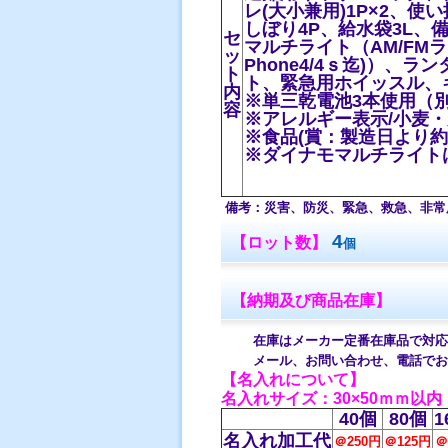
レ(大小兼用)1P×2、使
しぼり4P、給水袋3L、備
セ
マルチライト（AM/FM
ッ
Phone4/4ｓ迄)）
ト
ト、緊急用ホイッスル、キ
内
※単三乾電池3本使用（
容
※アレルギー表示/小麦
※食品(賞：製造日より約
※ダイナモマルチライト
備考：災害、防災、緊急、救急、非常
4
【ロット数】
個
【納期及び商品在庫】
在庫はメーカー定番在庫品で対応し
メール、お問い合わせ、電話でお
【名入れについて】
名入れサイズ：30×50ｍｍ以内
40個
80個
1
名入れ加工代
＠250円
＠125円
＠