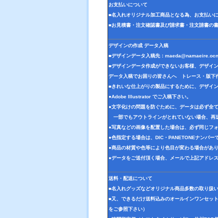
お支払いについて
■名入れオリジナル加工商品となる為、お支払い
■お見積書・注文確認書及び請求書・注文請書の
デザインの作成 データ入稿
■デザインデータ入稿先：
maeda@namaeire.ocn
■デザインデータ作成ができないお客様、デザイ
データ入稿でお困りの皆さんへ トレース・版下
■きれいな仕上がりの製品にするために、デザイ
●Adobe Illustrator でご入稿下さい。
●文字化けの問題を防ぐために、データは必ず全
一部でもアウトラインがとれていない場合、再
●写真などの画像を配置した場合は、必ず同じフォ
●色指定する場合は、DIC・PANETONEナンバ
●商品の材質や色等により色目が変わる場合があ
●データをご送付頂く場合、メールで上記アドレ
送料・配送について
■名入れグッズなどオリジナル商品多数の取り扱
■又、できるだけ送料込みのオールインワンセッ
をご参照下さい）