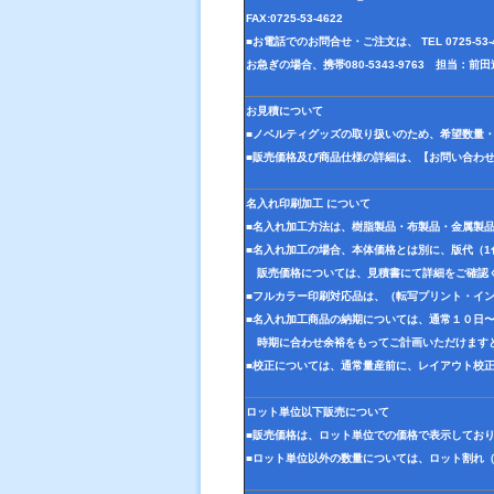
FAX:0725-53-4622
■お電話でのお問合せ・ご注文は、 TEL 0725-5
お急ぎの場合、携帯080-5343-9763 担当：
お見積について
■ノベルティグッズの取り扱いのため、希望数量
■販売価格及び商品仕様の詳細は、【お問い合わ
名入れ印刷加工 について
■名入れ加工方法は、樹脂製品・布製品・金属製
■名入れ加工の場合、本体価格とは別に、版代（
販売価格については、見積書にて詳細をご確認
■フルカラー印刷対応品は、（転写プリント・イ
■名入れ加工商品の納期については、通常１０日
時期に合わせ余裕をもってご計画いただけます
■校正については、通常量産前に、レイアウト校
ロット単位以下販売について
■販売価格は、ロット単位での価格で表示してお
■ロット単位以外の数量については、ロット割れ