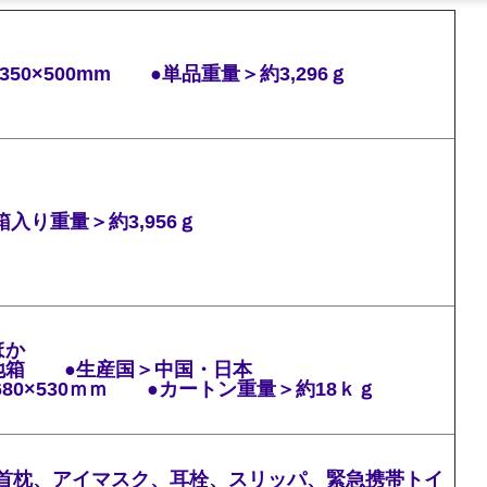
50×500mm ●単品重量＞約3,296ｇ
●箱入り重量＞約3,956ｇ
ほか
地箱 ●生産国＞中国・日本
680×530ｍｍ ●カートン重量＞約18ｋｇ
首枕、アイマスク、耳栓、スリッパ、緊急携帯トイ