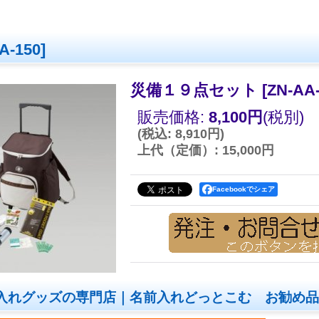
A-150
]
災備１９点セット
[
ZN-AA
販売価格
:
8,100円
(税別)
(
税込
:
8,910円
)
上代（定価）
:
15,000円
Facebookでシェア
入れグッズの専門店｜名前入れどっとこむ お勧め品