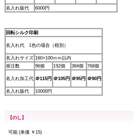
名入れ版代
6000円
回転シルク印刷
名入れ代 1色の場合（税別）
名入れサイズ
160×100ｍｍ以内
発注数
96個
192個
384個
768個
名入れ加工代
＠115円
＠105円
＠95円
＠90
円
名入れ版代
10000円
【のし】
可能 (単価 ￥15)