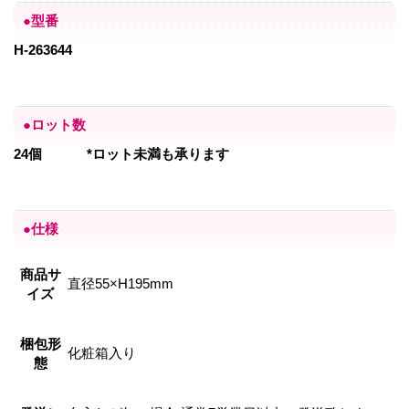
●型番
H-263644
●ロット数
24個
*ロット未満も承ります
●仕様
商品サ
直径55×H195mm
イズ
梱包形
化粧箱入り
態