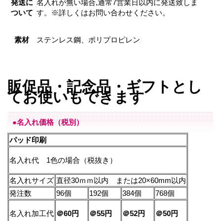
発送に
名入れが無い場合,通常7営業日以内に発送致しま
ついて
す。※詳しくはお問い合わせください。
素材
ステンレス鋼、ポリプロピレン
販促品・記念品・ギフトとし
てお使いもできます
●名入れ価格（税別）
パッド印刷
名入れ代 1色の場合（税抜き）
名入れサイズ
直径30ｍｍ以内 または20×60mm以内
発注数
96個
192個
384個
768個
名入れ加工代
＠60円
＠55円
＠52円
＠50
円