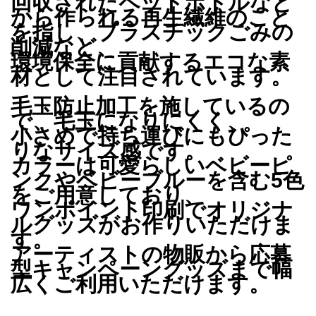
回収されたペットボトルなど
から作られる再生繊維のこと
を指し、プラスチックごみの
削減など、
環境保全に貢献するエコな素
材として注目されています。
毛玉防止加工を施しているの
で、毛玉になりにくく、
小さめで持ち運びにもぴった
りなサイズ感です。
カラーは可愛らしいベビーピ
ンクやベビーブルーを含む5色
をご用意しており、
ワンポイント印刷でオリジナ
ルグッズがお作りいただけま
す。
アーティストの物販から応募
型キャンペーングッズまで幅
広くご利用いただけます。