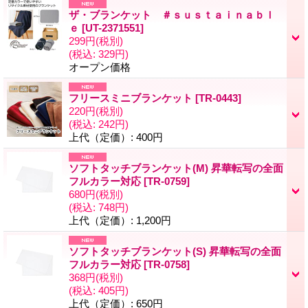
ザ・ブランケット ＃ｓｕｓｔａｉｎａｂｌ
ｅ
[
UT-2371551
]
299円
(税別)
(税込
:
329円)
オープン価格
フリースミニブランケット
[
TR-0443
]
220円
(税別)
(税込
:
242円)
上代（定価）
:
400円
ソフトタッチブランケット(M) 昇華転写の全面
フルカラー対応
[
TR-0759
]
680円
(税別)
(税込
:
748円)
上代（定価）
:
1,200円
ソフトタッチブランケット(S) 昇華転写の全面
フルカラー対応
[
TR-0758
]
368円
(税別)
(税込
:
405円)
上代（定価）
:
650円