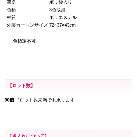
荷姿
ポリ袋入り
色柄
3色取混
材質
ポリエステル
外装カートンサイズ
72×37×43cm
色指定不可
【ロット数】
90個
*ロット数未満でも承ります
【名入れについて】