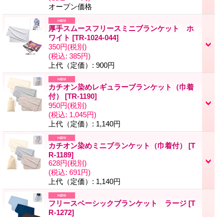
オープン価格
厚手スムースフリースミニブランケット ホ
ワイト
[
TR-1024-044
]
350円
(税別)
(税込
:
385円)
上代（定価）
:
900円
カチオン染めレギュラーブランケット（巾着
付）
[
TR-1190
]
950円
(税別)
(税込
:
1,045円)
上代（定価）
:
1,140円
カチオン染めミニブランケット（巾着付）
[
T
R-1189
]
628円
(税別)
(税込
:
691円)
上代（定価）
:
1,140円
フリースベーシックブランケット ラージ
[
T
R-1272
]