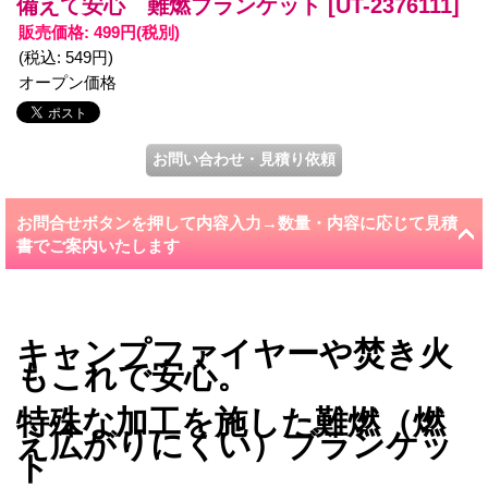
備えて安心 難燃ブランケット
[UT-2376111]
販売価格
:
499円
(税別)
(税込
:
549円
)
オープン価格
お問合せボタンを押して内容入力→数量・内容に応じて見積
書でご案内いたします
キャンプファイヤーや焚き火
もこれで安心。
特殊な加工を施した難燃（燃
え広がりにくい）ブランケッ
ト