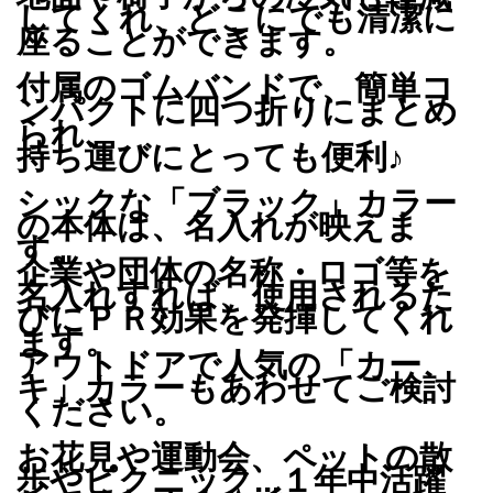
してくれ、どこにでも清潔に
座ることができます。
付属のゴムバンドで、簡単コ
ンパクトに四つ折りにまとめ
られ、
持ち運びにとっても便利♪
シックな「ブラック」カラー
の本体は、名入れが映えま
す。
企業や団体の名称・ロゴ等を
名入れすれば、使用されるた
びにＰＲ効果を発揮してくれ
ます。
アウトドアで人気の「カー
キ」カラーもあわせてご検討
ください。
お花見や運動会、ペットの散
歩やピクニック...１年中活躍