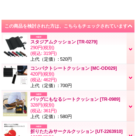
この商品を検討された方は、こちらもチェックされています
スタジアムクッション
[
TR-0279
]
290円
(税別)
(税込
:
319円)
上代（定価）
:
520円
コンパクトシートクッション
[
MC-OD029
]
420円
(税別)
(税込
:
462円)
上代（定価）
:
700円
バッグにもなるシートクッション
[
TR-0989
]
328円
(税別)
(税込
:
361円)
上代（定価）
:
580円
折りたたみサークルクッション
[
UT-2263910
]