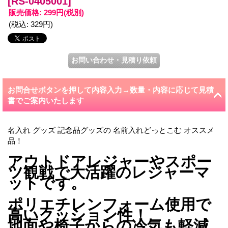
[RS-0405001]
販売価格
:
299円
(税別)
(税込
:
329円
)
お問合せボタンを押して内容入力→数量・内容に応じて見積
書でご案内いたします
名入
れ グッズ 記念品グッズの 名前入
れどっとこむ オススメ
品！
アウトドアレジャーやスポー
ツ観戦で大活躍のレジャーマ
ットです。
ポリエチレンフォーム使用で
高いクッション性！
地面や椅子からの冷気も軽減