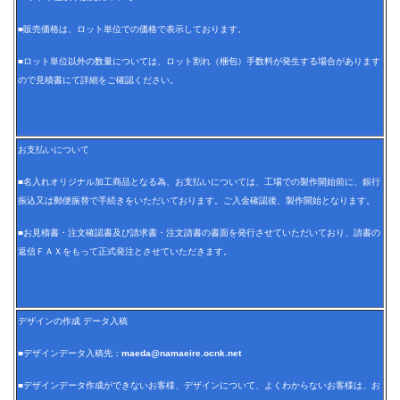
■販売価格は、ロット単位での価格で表示しております。
■ロット単位以外の数量については、ロット割れ（梱包）手数料が発生する場合があります
ので見積書にて詳細をご確認ください。
お支払いについて
■名入れオリジナル加工商品となる為、お支払いについては、工場での製作開始前に、銀行
振込又は郵便振替で手続きをいただいております。ご入金確認後、製作開始となります。
■お見積書・注文確認書及び請求書・注文請書の書面を発行させていただいており、請書の
返信ＦＡＸをもって正式発注とさせていただきます。
デザインの作成 データ入稿
■デザインデータ入稿先：
maeda@namaeire.ocnk.net
■デザインデータ作成ができないお客様、デザインについて、よくわからないお客様は、お