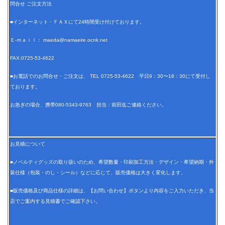
問合せ ご注文方法
■インターネット・ＦＡＸにて24時間受け付けております。
Ｅ-ｍａｉｌ： maeda@namaeire.ocnk.net
FAX:0725-53-4622
■お電話でのお問合せ・ご注文は、 TEL 0725-53-4622 平日9：30〜18：30にて受付し
ております。
お急ぎの場合、携帯080-5343-9763 担当：前田迄ご連絡ください。
お見積について
■ノベルティグッズの取り扱いのため、希望数量・印刷加工方法・デザイン・希望納期・外
装仕様（包装・のし・シール）などに応じて、販売価格は大きく変化します。
■販売価格及び商品仕様の詳細は、【お問い合わせ】ボタンより内容をご入力いただき、当
店でご案内する見積書でご確認下さい。