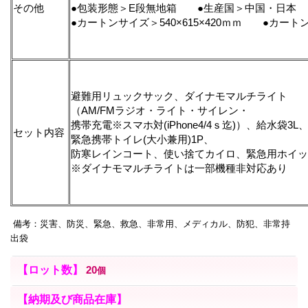
その他
●包装形態＞E段無地箱 ●生産国＞中国・日本
●カートンサイズ＞540×615×420ｍｍ ●カート
避難用リュックサック、ダイナモマルチライト
（AM/FMラジオ・ライト・サイレン・
携帯充電※スマホ対(iPhone4/4ｓ迄)）、給水袋3L
セット内容
緊急携帯トイレ(大小兼用)1P、
防寒レインコート、使い捨てカイロ、緊急用ホイッ
※ダイナモマルチライトは一部機種非対応あり
備考：災害、防災、緊急、救急、非常用、メディカル、防犯、非常持
出袋
【ロット数】
20
個
【納期及び商品在庫】