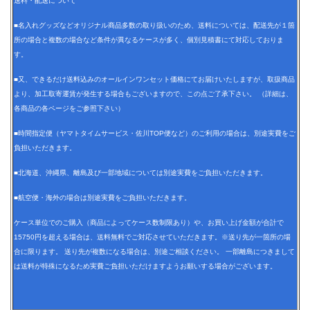
送料・配送について
■名入れグッズなどオリジナル商品多数の取り扱いのため、送料については、配送先が１箇
所の場合と複数の場合など条件が異なるケースが多く、個別見積書にて対応しておりま
す。
■又、できるだけ送料込みのオールインワンセット価格にてお届けいたしますが、取扱商品
より、加工取寄運賃が発生する場合もございますので、この点ご了承下さい。 （詳細は、
各商品の各ページをご参照下さい）
■時間指定便（ヤマトタイムサービス・佐川TOP便など）のご利用の場合は、別途実費をご
負担いただきます。
■北海道、沖縄県、離島及び一部地域については別途実費をご負担いただきます。
■航空便・海外の場合は別途実費をご負担いただきます。
ケース単位でのご購入（商品によってケース数制限あり）や、お買い上げ金額が合計で
15750円を超える場合は、送料無料でご対応させていただきます。※送り先が一箇所の場
合に限ります。 送り先が複数になる場合は、別途ご相談ください。 一部離島につきまして
は送料が特殊になるため実費ご負担いただけますようお願いする場合がございます。