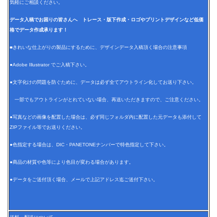
気軽にご相談ください。
データ入稿でお困りの皆さんへ トレース・版下作成・ロゴやプリントデザインなど低価
格でデータ作成承ります！
■きれいな仕上がりの製品にするために、デザインデータ入稿頂く場合の注意事項
●Adobe Illustrator でご入稿下さい。
●文字化けの問題を防ぐために、データは必ず全てアウトライン化してお送り下さい。
一部でもアウトラインがとれていない場合、再送いただきますので、ご注意ください。
●写真などの画像を配置した場合は、必ず同じフォルダ内に配置した元データも添付して
ZIPファイル等でお送りください。
●色指定する場合は、DIC・PANETONEナンバーで特色指定して下さい。
●商品の材質や色等により色目が変わる場合があります。
●データをご送付頂く場合、メールで上記アドレス迄ご送付下さい。