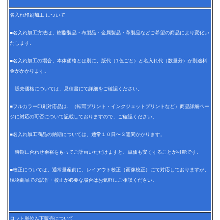
名入れ印刷加工 について
■名入れ加工方法は、樹脂製品・布製品・金属製品・革製品などご希望の商品により変化い
たします。
■名入れ加工の場合、本体価格とは別に、版代（1色ごと）と名入れ代（数量分）が別途料
金がかかります。
販売価格については、見積書にて詳細をご確認ください。
■フルカラー印刷対応品は、（転写プリント・インクジェットプリントなど）商品詳細ペー
ジに対応の可否について記載しておりますので、ご確認ください。
■名入れ加工商品の納期については、通常１０日〜３週間かかります。
時期に合わせ余裕をもってご計画いただけますと、単価も安くすることが可能です。
■校正については、通常量産前に、レイアウト校正（画像校正）にて対応しておりますが、
現物商品での試作・校正が必要な場合はお気軽にご相談ください。
ロット単位以下販売について