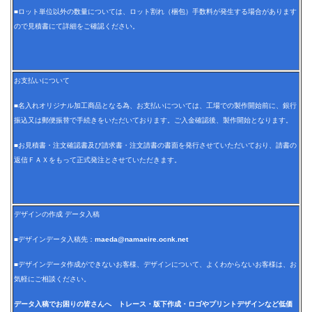
■ロット単位以外の数量については、ロット割れ（梱包）手数料が発生する場合があります
ので見積書にて詳細をご確認ください。
お支払いについて
■名入れオリジナル加工商品となる為、お支払いについては、工場での製作開始前に、銀行
振込又は郵便振替で手続きをいただいております。ご入金確認後、製作開始となります。
■お見積書・注文確認書及び請求書・注文請書の書面を発行させていただいており、請書の
返信ＦＡＸをもって正式発注とさせていただきます。
デザインの作成 データ入稿
■デザインデータ入稿先：
maeda@namaeire.ocnk.net
■デザインデータ作成ができないお客様、デザインについて、よくわからないお客様は、お
気軽にご相談ください。
データ入稿でお困りの皆さんへ トレース・版下作成・ロゴやプリントデザインなど低価