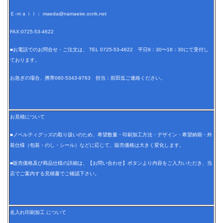
Ｅ-ｍａｉｌ： maeda@namaeire.ocnk.net
FAX:0725-53-4622
■お電話でのお問合せ・ご注文は、 TEL 0725-53-4622 平日9：30〜18：30にて受付し
ております。
お急ぎの場合、携帯080-5343-9763 担当：前田迄ご連絡ください。
お見積について
■ノベルティグッズの取り扱いのため、希望数量・印刷加工方法・デザイン・希望納期・外
装仕様（包装・のし・シール）などに応じて、販売価格は大きく変化します。
■販売価格及び商品仕様の詳細は、【お問い合わせ】ボタンより内容をご入力いただき、当
店でご案内する見積書でご確認下さい。
名入れ印刷加工 について