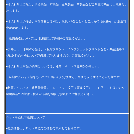
■名入れ加工方法は、樹脂製品・布製品・金属製品・革製品などご希望の商品により変化い
たします。
■名入れ加工の場合、本体価格とは別に、版代（1色ごと）と名入れ代（数量分）が別途料
金がかかります。
販売価格については、見積書にて詳細をご確認ください。
■フルカラー印刷対応品は、（転写プリント・インクジェットプリントなど）商品詳細ペー
ジに対応の可否について記載しておりますので、ご確認ください。
■名入れ加工商品の納期については、通常１０日〜３週間かかります。
時期に合わせ余裕をもってご計画いただけますと、単価も安くすることが可能です。
■校正については、通常量産前に、レイアウト校正（画像校正）にて対応しておりますが、
現物商品での試作・校正が必要な場合はお気軽にご相談ください。
ロット単位以下販売について
■販売価格は、ロット単位での価格で表示しております。