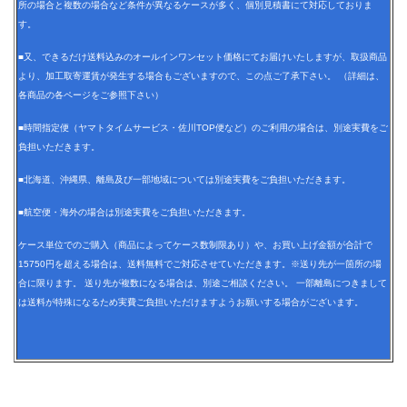
所の場合と複数の場合など条件が異なるケースが多く、個別見積書にて対応しておりま
す。
■又、できるだけ送料込みのオールインワンセット価格にてお届けいたしますが、取扱商品
より、加工取寄運賃が発生する場合もございますので、この点ご了承下さい。 （詳細は、
各商品の各ページをご参照下さい）
■時間指定便（ヤマトタイムサービス・佐川TOP便など）のご利用の場合は、別途実費をご
負担いただきます。
■北海道、沖縄県、離島及び一部地域については別途実費をご負担いただきます。
■航空便・海外の場合は別途実費をご負担いただきます。
ケース単位でのご購入（商品によってケース数制限あり）や、お買い上げ金額が合計で
15750円を超える場合は、送料無料でご対応させていただきます。※送り先が一箇所の場
合に限ります。 送り先が複数になる場合は、別途ご相談ください。 一部離島につきまして
は送料が特殊になるため実費ご負担いただけますようお願いする場合がございます。