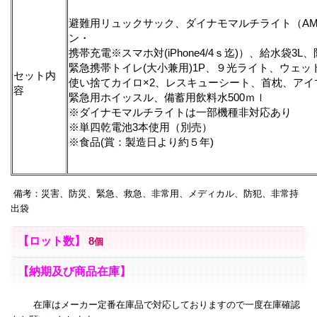
避難用リュックサック、ダイナモマルチライト（AM
ン・
携帯充電※スマホ対(iPhone4/4ｓ迄)）、給水袋3
緊急携帯トイレ(大小兼用)1P、９光ライト、ウェッ
セット内
使い捨てカイロ×2、レスキューシート、首枕、アイ
容
緊急用ホイッスル、備蓄用飲料水500ｍｌ
※ダイナモマルチライトは一部機種非対応あり
※単四乾電池3本使用（別売）
※食品(賞：製造日より約５年)
備考：災害、防災、緊急、救急、非常用、メディカル、防犯、非常持
出袋
【ロット数】
8
個
【納期及び商品在庫】
在庫はメーカー定番在庫品で対応しておりますので一度在庫確認