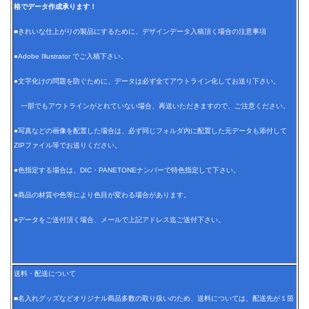
格でデータ作成承ります！
■きれいな仕上がりの製品にするために、デザインデータ入稿頂く場合の注意事項
●Adobe Illustrator でご入稿下さい。
●文字化けの問題を防ぐために、データは必ず全てアウトライン化してお送り下さい。
一部でもアウトラインがとれていない場合、再送いただきますので、ご注意ください。
●写真などの画像を配置した場合は、必ず同じフォルダ内に配置した元データも添付して
ZIPファイル等でお送りください。
●色指定する場合は、DIC・PANETONEナンバーで特色指定して下さい。
●商品の材質や色等により色目が変わる場合があります。
●データをご送付頂く場合、メールで上記アドレス迄ご送付下さい。
送料・配送について
■名入れグッズなどオリジナル商品多数の取り扱いのため、送料については、配送先が１箇