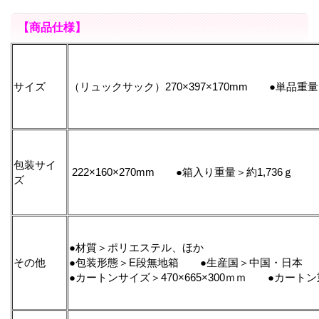
【商品仕様】
サイズ
（リュックサック）270×397×170mm ●単品重量＞
包装サイ
222×160×270mm ●箱入り重量＞約1,736ｇ
ズ
●材質＞ポリエステル、ほか
その他
●包装形態＞E段無地箱 ●生産国＞中国・日本
●カートンサイズ＞470×665×300ｍｍ ●カート