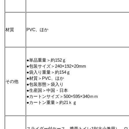
材質
PVC、ほか
●単品重量＞約152ｇ
●包装サイズ＞240×192×20mm
●袋入り重量＞約154ｇ
●材質＞PVC、ほか
その他
●包装形態＞袋入り
●生産国＞中国・日本
●カートンサイズ＞500×595×340ｍｍ
●カートン重量＞約21ｋｇ
スライダー付ケース、携帯トイレ1P(大小兼用）、ウ