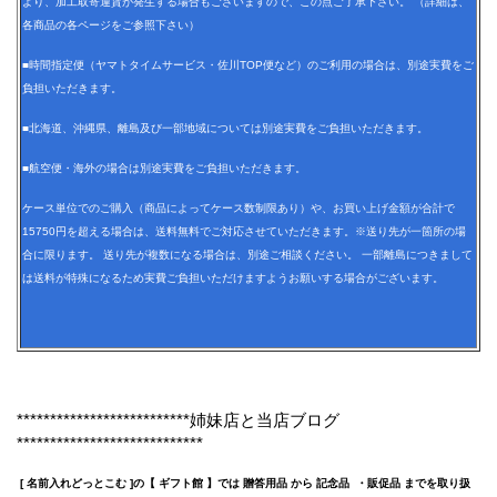
より、加工取寄運賃が発生する場合もございますので、この点ご了承下さい。 （詳細は、
各商品の各ページをご参照下さい）
■時間指定便（ヤマトタイムサービス・佐川TOP便など）のご利用の場合は、別途実費をご
負担いただきます。
■北海道、沖縄県、離島及び一部地域については別途実費をご負担いただきます。
■航空便・海外の場合は別途実費をご負担いただきます。
ケース単位でのご購入（商品によってケース数制限あり）や、お買い上げ金額が合計で
15750円を超える場合は、送料無料でご対応させていただきます。※送り先が一箇所の場
合に限ります。 送り先が複数になる場合は、別途ご相談ください。 一部離島につきまして
は送料が特殊になるため実費ご負担いただけますようお願いする場合がございます。
**************************姉妹店と当店ブログ
****************************
[ 名前入れどっとこむ ]の【 ギフト館 】では 贈答用品 から 記念品 ・販促品 までを取り扱