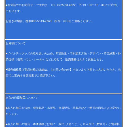
■お電話でのお問合せ・ご注文は、 TEL 0725-53-4622 平日9：30〜18：30にて受付し
ております。
お急ぎの場合、携帯080-5343-9763 担当：前田迄ご連絡ください。
お見積について
■ノベルティグッズの取り扱いのため、希望数量・印刷加工方法・デザイン・希望納期・外
装仕様（包装・のし・シール）などに応じて、販売価格は大きく変化します。
■販売価格及び商品仕様の詳細は、【お問い合わせ】ボタンより内容をご入力いただき、当
店でご案内する見積書でご確認下さい。
名入れ印刷加工 について
■名入れ加工方法は、樹脂製品・布製品・金属製品・革製品などご希望の商品により変化い
たします。
■名入れ加工の場合、本体価格とは別に、版代（1色ごと）と名入れ代（数量分）が別途料