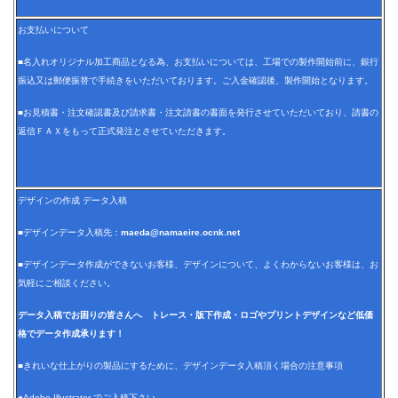
お支払いについて
■名入れオリジナル加工商品となる為、お支払いについては、工場での製作開始前に、銀行
振込又は郵便振替で手続きをいただいております。ご入金確認後、製作開始となります。
■お見積書・注文確認書及び請求書・注文請書の書面を発行させていただいており、請書の
返信ＦＡＸをもって正式発注とさせていただきます。
デザインの作成 データ入稿
■デザインデータ入稿先：
maeda@namaeire.ocnk.net
■デザインデータ作成ができないお客様、デザインについて、よくわからないお客様は、お
気軽にご相談ください。
データ入稿でお困りの皆さんへ トレース・版下作成・ロゴやプリントデザインなど低価
格でデータ作成承ります！
■きれいな仕上がりの製品にするために、デザインデータ入稿頂く場合の注意事項
●Adobe Illustrator でご入稿下さい。