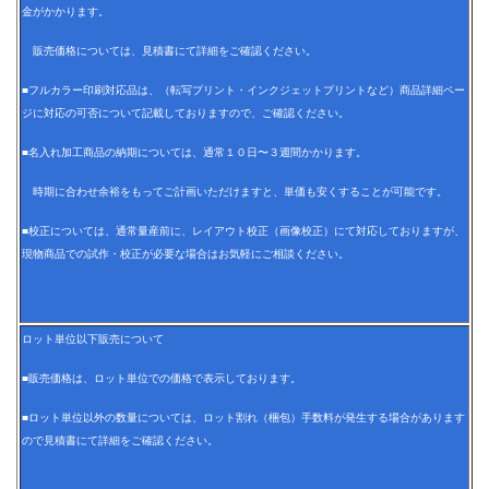
金がかかります。
販売価格については、見積書にて詳細をご確認ください。
■フルカラー印刷対応品は、（転写プリント・インクジェットプリントなど）商品詳細ペー
ジに対応の可否について記載しておりますので、ご確認ください。
■名入れ加工商品の納期については、通常１０日〜３週間かかります。
時期に合わせ余裕をもってご計画いただけますと、単価も安くすることが可能です。
■校正については、通常量産前に、レイアウト校正（画像校正）にて対応しておりますが、
現物商品での試作・校正が必要な場合はお気軽にご相談ください。
ロット単位以下販売について
■販売価格は、ロット単位での価格で表示しております。
■ロット単位以外の数量については、ロット割れ（梱包）手数料が発生する場合があります
ので見積書にて詳細をご確認ください。