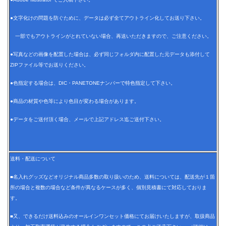
●文字化けの問題を防ぐために、データは必ず全てアウトライン化してお送り下さい。
一部でもアウトラインがとれていない場合、再送いただきますので、ご注意ください。
●写真などの画像を配置した場合は、必ず同じフォルダ内に配置した元データも添付して
ZIPファイル等でお送りください。
●色指定する場合は、DIC・PANETONEナンバーで特色指定して下さい。
●商品の材質や色等により色目が変わる場合があります。
●データをご送付頂く場合、メールで上記アドレス迄ご送付下さい。
送料・配送について
■名入れグッズなどオリジナル商品多数の取り扱いのため、送料については、配送先が１箇
所の場合と複数の場合など条件が異なるケースが多く、個別見積書にて対応しておりま
す。
■又、できるだけ送料込みのオールインワンセット価格にてお届けいたしますが、取扱商品