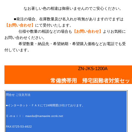
なお著しい色の相違は御座いませんのでご安心ください。
■発注の場合、在庫数量及び名入れが有無がありますのでまずは
【お問い合わせ】
にて受付いたします。
仕様や数量の相談などの場合も
【お問い合わせ】
よりお気軽に
お問い合わせください。
希望数量・納品先・希望納期・希望購入価格などお電話でも受
付しています。
ZN-JKS-1200A
常備携帯用 帰宅困難者対策セッ
問合せ ご注文方法
■インターネット・ＦＡＸにて24時間受け付けております。
Ｅ-ｍａｉｌ： maeda@namaeire.ocnk.net
FAX:0725-53-4622