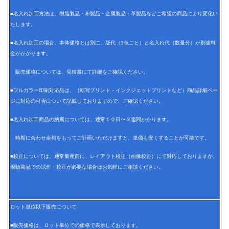
■名入れ加工方法は、樹脂製品・布製品・金属製品・革製品などご希望の商品により変化い
たします。
■名入れ加工の場合、本体価格とは別に、版代（1色ごと）と名入れ代（数量分）が別途料
金がかかります。
販売価格については、見積書にて詳細をご確認ください。
■フルカラー印刷対応品は、（転写プリント・インクジェットプリントなど）商品詳細ペー
ジに対応の可否について記載しておりますので、ご確認ください。
■名入れ加工商品の納期については、通常１０日〜３週間かかります。
時期に合わせ余裕をもってご計画いただけますと、単価も安くすることが可能です。
■校正については、通常量産前に、レイアウト校正（画像校正）にて対応しておりますが、
現物商品での試作・校正が必要な場合はお気軽にご相談ください。
ロット単位以下販売について
■販売価格は、ロット単位での価格で表示しております。