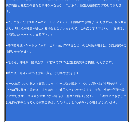
所の場合と複数の場合など条件が異なるケースが多く、個別見積書にて対応しておりま
す。
■又、できるだけ送料込みのオールインワンセット価格にてお届けいたしますが、取扱商品
より、加工取寄運賃が発生する場合もございますので、この点ご了承下さい。 （詳細は、
各商品の各ページをご参照下さい）
■時間指定便（ヤマトタイムサービス・佐川TOP便など）のご利用の場合は、別途実費をご
負担いただきます。
■北海道、沖縄県、離島及び一部地域については別途実費をご負担いただきます。
■航空便・海外の場合は別途実費をご負担いただきます。
ケース単位でのご購入（商品によってケース数制限あり）や、お買い上げ金額が合計で
15750円を超える場合は、送料無料でご対応させていただきます。※送り先が一箇所の場
合に限ります。 送り先が複数になる場合は、別途ご相談ください。 一部離島につきまして
は送料が特殊になるため実費ご負担いただけますようお願いする場合がございます。