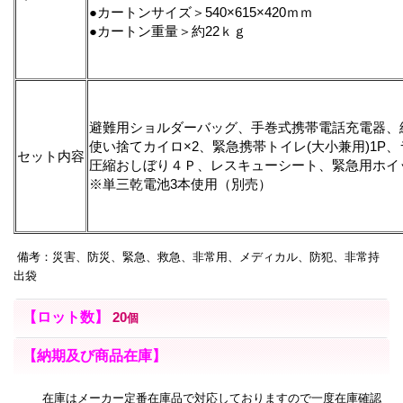
●カートンサイズ＞540×615×420ｍｍ
●カートン重量＞約22ｋｇ
避難用ショルダーバッグ、手巻式携帯電話充電器、
使い捨てカイロ×2、緊急携帯トイレ(大小兼用)1P
セット内容
圧縮おしぼり４Ｐ、レスキューシート、緊急用ホイ
※単三乾電池3本使用（別売）
備考：災害、防災、緊急、救急、非常用、メディカル、防犯、非常持
出袋
【ロット数】
20
個
【納期及び商品在庫】
在庫はメーカー定番在庫品で対応しておりますので一度在庫確認