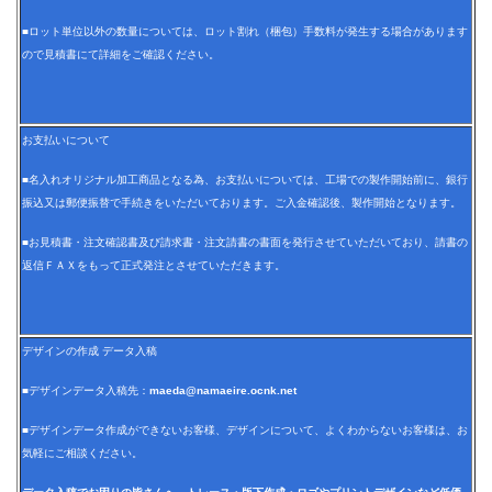
■ロット単位以外の数量については、ロット割れ（梱包）手数料が発生する場合があります
ので見積書にて詳細をご確認ください。
お支払いについて
■名入れオリジナル加工商品となる為、お支払いについては、工場での製作開始前に、銀行
振込又は郵便振替で手続きをいただいております。ご入金確認後、製作開始となります。
■お見積書・注文確認書及び請求書・注文請書の書面を発行させていただいており、請書の
返信ＦＡＸをもって正式発注とさせていただきます。
デザインの作成 データ入稿
■デザインデータ入稿先：
maeda@namaeire.ocnk.net
■デザインデータ作成ができないお客様、デザインについて、よくわからないお客様は、お
気軽にご相談ください。