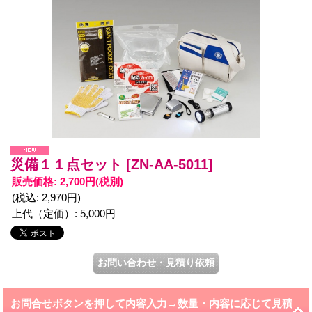
災備１１点セット
[ZN-AA-5011]
販売価格
:
2,700円
(税別)
(税込
:
2,970円
)
上代（定価）
:
5,000円
お問合せボタンを押して内容入力→数量・内容に応じて見積