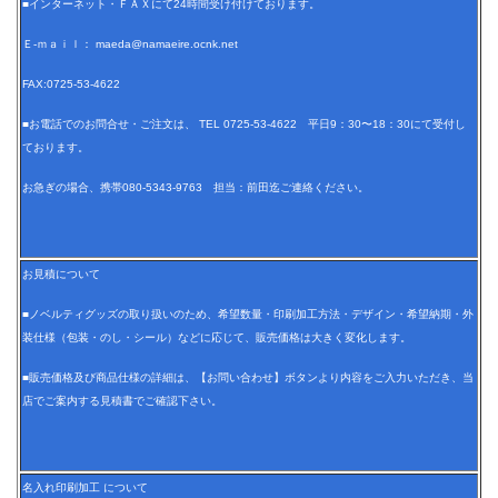
■インターネット・ＦＡＸにて24時間受け付けております。
Ｅ-ｍａｉｌ： maeda@namaeire.ocnk.net
FAX:0725-53-4622
■お電話でのお問合せ・ご注文は、 TEL 0725-53-4622 平日9：30〜18：30にて受付し
ております。
お急ぎの場合、携帯080-5343-9763 担当：前田迄ご連絡ください。
お見積について
■ノベルティグッズの取り扱いのため、希望数量・印刷加工方法・デザイン・希望納期・外
装仕様（包装・のし・シール）などに応じて、販売価格は大きく変化します。
■販売価格及び商品仕様の詳細は、【お問い合わせ】ボタンより内容をご入力いただき、当
店でご案内する見積書でご確認下さい。
名入れ印刷加工 について