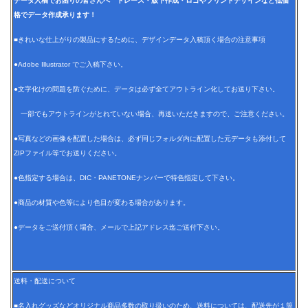
データ入稿でお困りの皆さんへ トレース・版下作成・ロゴやプリントデザインなど低価
格でデータ作成承ります！
■きれいな仕上がりの製品にするために、デザインデータ入稿頂く場合の注意事項
●Adobe Illustrator でご入稿下さい。
●文字化けの問題を防ぐために、データは必ず全てアウトライン化してお送り下さい。
一部でもアウトラインがとれていない場合、再送いただきますので、ご注意ください。
●写真などの画像を配置した場合は、必ず同じフォルダ内に配置した元データも添付して
ZIPファイル等でお送りください。
●色指定する場合は、DIC・PANETONEナンバーで特色指定して下さい。
●商品の材質や色等により色目が変わる場合があります。
●データをご送付頂く場合、メールで上記アドレス迄ご送付下さい。
送料・配送について
■名入れグッズなどオリジナル商品多数の取り扱いのため、送料については、配送先が１箇