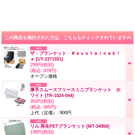
この商品を検討された方は、こちらもチェックされています
ザ・ブランケット ＃ｓｕｓｔａｉｎａｂｌ
ｅ
[
UT-2371551
]
299円
(税別)
(税込
:
329円)
オープン価格
厚手スムースフリースミニブランケット ホ
ワイト
[
TR-1024-044
]
350円
(税別)
(税込
:
385円)
上代（定価）
:
900円
リル 再生PETブランケット
[
MT-34956
]
198円
(税別)