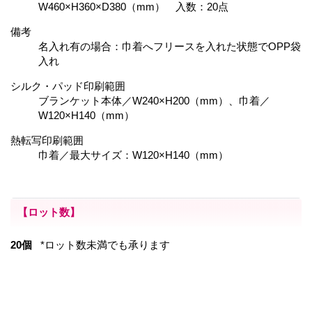
W460×H360×D380（mm） 入数：20点
備考
名入れ有の場合：巾着へフリースを入れた状態でOPP袋
入れ
シルク・パッド印刷範囲
ブランケット本体／W240×H200（mm）、巾着／
W120×H140（mm）
熱転写印刷範囲
巾着／最大サイズ：W120×H140（mm）
【ロット数】
20個
*ロット数未満でも承ります