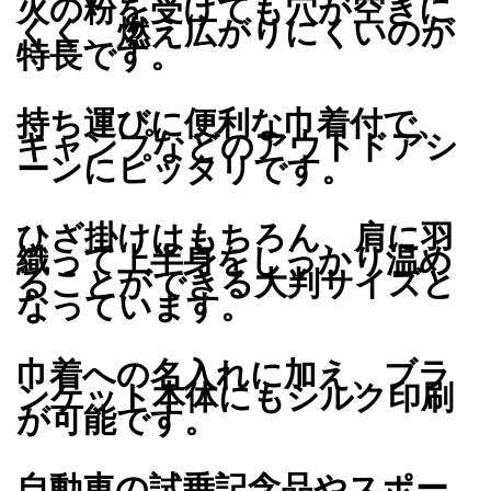
火の粉を受けても穴が空きに
くく、燃え広がりにくいのが
特長です。
持ち運びに便利な巾着付で、
キャンプなどのアウトドアシ
ーンにピッタリです。
ひざ掛けはもちろん、肩に羽
織って上半身をしっかり温め
ることができる大判サイズと
なっています。
巾着への名入れに加え、ブラ
ンケット本体にもシルク印刷
が可能です。
自動車の試乗記念品やスポー