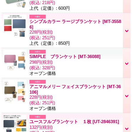
(税込
:
218円)
上代（定価）
:
600円
シンプルカラー ラージブランケット
[
MT-3558
6
]
228円
(税別)
(税込
:
251円)
上代（定価）
:
850円
SIMPLE ブランケット
[
MT-36088
]
298円
(税別)
(税込
:
328円)
オープン価格
アニマルメリー フェイスブランケット
[
MT-36
106
]
228円
(税別)
(税込
:
251円)
オープン価格
ユースフルブランケット １枚
[
UT-2846391
]
132円
(税別)