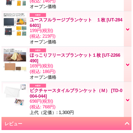
(税込
:
146円)
オープン価格
ユースフルラージブランケット １枚
[
UT-284
6401
]
199円
(税別)
(税込
:
219円)
オープン価格
ほっこりフリースブランケット１枚
[
UT-2266
490
]
169円
(税別)
(税込
:
186円)
オープン価格
ピクチャースタイルブランケット（Ｍ）
[
TD-0
004-044
]
698円
(税別)
(税込
:
768円)
上代（定価）
:
1,300円
レビュー