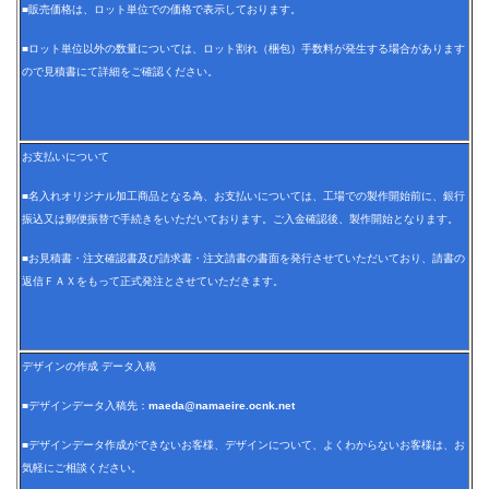
■販売価格は、ロット単位での価格で表示しております。
■ロット単位以外の数量については、ロット割れ（梱包）手数料が発生する場合があります
ので見積書にて詳細をご確認ください。
お支払いについて
■名入れオリジナル加工商品となる為、お支払いについては、工場での製作開始前に、銀行
振込又は郵便振替で手続きをいただいております。ご入金確認後、製作開始となります。
■お見積書・注文確認書及び請求書・注文請書の書面を発行させていただいており、請書の
返信ＦＡＸをもって正式発注とさせていただきます。
デザインの作成 データ入稿
■デザインデータ入稿先：
maeda@namaeire.ocnk.net
■デザインデータ作成ができないお客様、デザインについて、よくわからないお客様は、お
気軽にご相談ください。