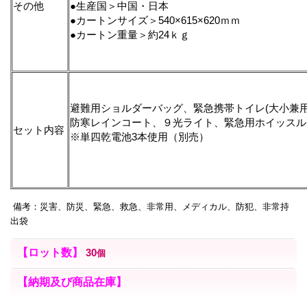
その他
●生産国＞中国・日本
●カートンサイズ＞540×615×620ｍｍ
●カートン重量＞約24ｋｇ
避難用ショルダーバッグ、緊急携帯トイレ(大小兼用
防寒レインコート、９光ライト、緊急用ホイッスル
セット内容
※単四乾電池3本使用（別売）
備考：災害、防災、緊急、救急、非常用、メディカル、防犯、非常持
出袋
【ロット数】
30
個
【納期及び商品在庫】