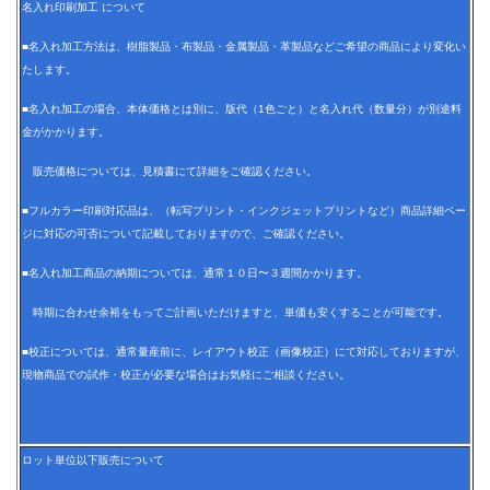
名入れ印刷加工 について
■名入れ加工方法は、樹脂製品・布製品・金属製品・革製品などご希望の商品により変化い
たします。
■名入れ加工の場合、本体価格とは別に、版代（1色ごと）と名入れ代（数量分）が別途料
金がかかります。
販売価格については、見積書にて詳細をご確認ください。
■フルカラー印刷対応品は、（転写プリント・インクジェットプリントなど）商品詳細ペー
ジに対応の可否について記載しておりますので、ご確認ください。
■名入れ加工商品の納期については、通常１０日〜３週間かかります。
時期に合わせ余裕をもってご計画いただけますと、単価も安くすることが可能です。
■校正については、通常量産前に、レイアウト校正（画像校正）にて対応しておりますが、
現物商品での試作・校正が必要な場合はお気軽にご相談ください。
ロット単位以下販売について