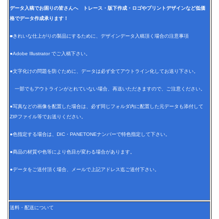
データ入稿でお困りの皆さんへ トレース・版下作成・ロゴやプリントデザインなど低価
格でデータ作成承ります！
■きれいな仕上がりの製品にするために、デザインデータ入稿頂く場合の注意事項
●Adobe Illustrator でご入稿下さい。
●文字化けの問題を防ぐために、データは必ず全てアウトライン化してお送り下さい。
一部でもアウトラインがとれていない場合、再送いただきますので、ご注意ください。
●写真などの画像を配置した場合は、必ず同じフォルダ内に配置した元データも添付して
ZIPファイル等でお送りください。
●色指定する場合は、DIC・PANETONEナンバーで特色指定して下さい。
●商品の材質や色等により色目が変わる場合があります。
●データをご送付頂く場合、メールで上記アドレス迄ご送付下さい。
送料・配送について