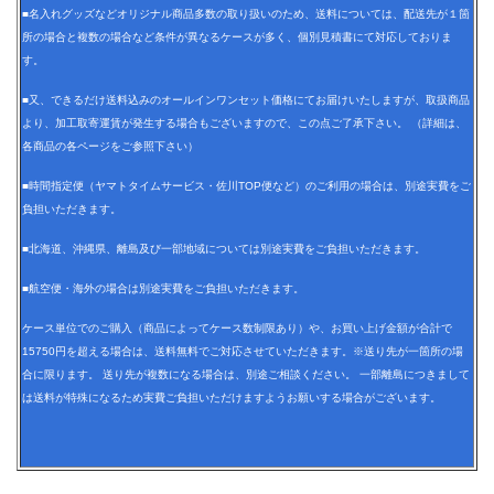
■名入れグッズなどオリジナル商品多数の取り扱いのため、送料については、配送先が１箇
所の場合と複数の場合など条件が異なるケースが多く、個別見積書にて対応しておりま
す。
■又、できるだけ送料込みのオールインワンセット価格にてお届けいたしますが、取扱商品
より、加工取寄運賃が発生する場合もございますので、この点ご了承下さい。 （詳細は、
各商品の各ページをご参照下さい）
■時間指定便（ヤマトタイムサービス・佐川TOP便など）のご利用の場合は、別途実費をご
負担いただきます。
■北海道、沖縄県、離島及び一部地域については別途実費をご負担いただきます。
■航空便・海外の場合は別途実費をご負担いただきます。
ケース単位でのご購入（商品によってケース数制限あり）や、お買い上げ金額が合計で
15750円を超える場合は、送料無料でご対応させていただきます。※送り先が一箇所の場
合に限ります。 送り先が複数になる場合は、別途ご相談ください。 一部離島につきまして
は送料が特殊になるため実費ご負担いただけますようお願いする場合がございます。