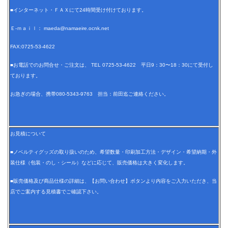
■インターネット・ＦＡＸにて24時間受け付けております。
Ｅ-ｍａｉｌ： maeda@namaeire.ocnk.net
FAX:0725-53-4622
■お電話でのお問合せ・ご注文は、 TEL 0725-53-4622 平日9：30〜18：30にて受付し
ております。
お急ぎの場合、携帯080-5343-9763 担当：前田迄ご連絡ください。
お見積について
■ノベルティグッズの取り扱いのため、希望数量・印刷加工方法・デザイン・希望納期・外
装仕様（包装・のし・シール）などに応じて、販売価格は大きく変化します。
■販売価格及び商品仕様の詳細は、【お問い合わせ】ボタンより内容をご入力いただき、当
店でご案内する見積書でご確認下さい。