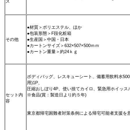
ズ
●材質＞ポリエステル、ほか
●包装形態＞F段化粧箱
その他
●生産国＞中国・日本
●カートンサイズ＞632×507×500ｍｍ
●カートン重量＞約24ｋｇ
ボディバッグ、レスキューシート、備蓄用飲料水50
用)1P、
圧縮おしぼり4P、使い捨てカイロ、緊急用ホイッス
セット内
※食品(賞：製造日より約５年)
容
東京都帰宅困難者対策条例による帰宅可能者支援を