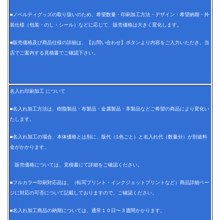
■ノベルティグッズの取り扱いのため、希望数量・印刷加工方法・デザイン・希望納期・外
装仕様（包装・のし・シール）などに応じて、販売価格は大きく変化します。
■販売価格及び商品仕様の詳細は、【お問い合わせ】ボタンより内容をご入力いただき、当
店でご案内する見積書でご確認下さい。
名入れ印刷加工 について
■名入れ加工方法は、樹脂製品・布製品・金属製品・革製品などご希望の商品により変化い
たします。
■名入れ加工の場合、本体価格とは別に、版代（1色ごと）と名入れ代（数量分）が別途料
金がかかります。
販売価格については、見積書にて詳細をご確認ください。
■フルカラー印刷対応品は、（転写プリント・インクジェットプリントなど）商品詳細ペー
ジに対応の可否について記載しておりますので、ご確認ください。
■名入れ加工商品の納期については、通常１０日〜３週間かかります。