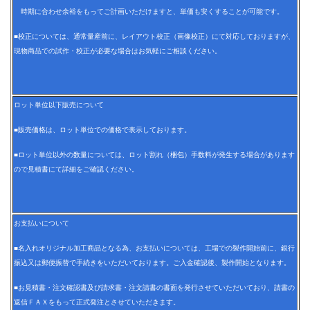
時期に合わせ余裕をもってご計画いただけますと、単価も安くすることが可能です。
■校正については、通常量産前に、レイアウト校正（画像校正）にて対応しておりますが、
現物商品での試作・校正が必要な場合はお気軽にご相談ください。
ロット単位以下販売について
■販売価格は、ロット単位での価格で表示しております。
■ロット単位以外の数量については、ロット割れ（梱包）手数料が発生する場合があります
ので見積書にて詳細をご確認ください。
お支払いについて
■名入れオリジナル加工商品となる為、お支払いについては、工場での製作開始前に、銀行
振込又は郵便振替で手続きをいただいております。ご入金確認後、製作開始となります。
■お見積書・注文確認書及び請求書・注文請書の書面を発行させていただいており、請書の
返信ＦＡＸをもって正式発注とさせていただきます。