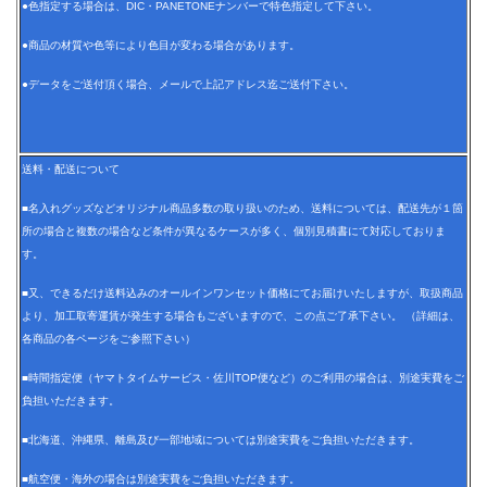
●色指定する場合は、DIC・PANETONEナンバーで特色指定して下さい。
●商品の材質や色等により色目が変わる場合があります。
●データをご送付頂く場合、メールで上記アドレス迄ご送付下さい。
送料・配送について
■名入れグッズなどオリジナル商品多数の取り扱いのため、送料については、配送先が１箇
所の場合と複数の場合など条件が異なるケースが多く、個別見積書にて対応しておりま
す。
■又、できるだけ送料込みのオールインワンセット価格にてお届けいたしますが、取扱商品
より、加工取寄運賃が発生する場合もございますので、この点ご了承下さい。 （詳細は、
各商品の各ページをご参照下さい）
■時間指定便（ヤマトタイムサービス・佐川TOP便など）のご利用の場合は、別途実費をご
負担いただきます。
■北海道、沖縄県、離島及び一部地域については別途実費をご負担いただきます。
■航空便・海外の場合は別途実費をご負担いただきます。