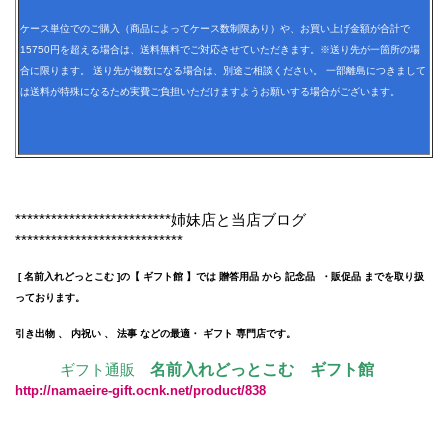
ケース単位でのご購入（商品によってケース数制限あり）や、お買い上げ金額が合計で
15750円を超える場合は、送料無料でご対応させていただきます。※送り先が一箇所の場
合に限ります。 送り先が複数になる場合は、別途ご相談ください。 一部離島につきまして
は送料が特殊になるため実費ご負担いただけますようお願いする場合がございます。
**************************姉妹店と当店ブログ
****************************
[ 名前入れどっとこむ ]の【 ギフト館 】では 贈答用品 から 記念品 ・販促品 までを取り扱
っております。
引き出物 、 内祝い 、 法事 などの最適・ ギフト 専門店です。
ギフト通販
名前入れどっとこむ ギフト館
http://namaeire-gift.ocnk.net/product/838