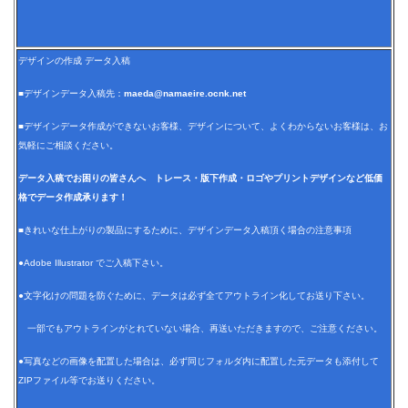
デザインの作成 データ入稿
■デザインデータ入稿先：
maeda@namaeire.ocnk.net
■デザインデータ作成ができないお客様、デザインについて、よくわからないお客様は、お
気軽にご相談ください。
データ入稿でお困りの皆さんへ トレース・版下作成・ロゴやプリントデザインなど低価
格でデータ作成承ります！
■きれいな仕上がりの製品にするために、デザインデータ入稿頂く場合の注意事項
●Adobe Illustrator でご入稿下さい。
●文字化けの問題を防ぐために、データは必ず全てアウトライン化してお送り下さい。
一部でもアウトラインがとれていない場合、再送いただきますので、ご注意ください。
●写真などの画像を配置した場合は、必ず同じフォルダ内に配置した元データも添付して
ZIPファイル等でお送りください。