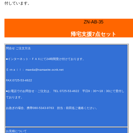
付しています。
ZN-AB-35
帰宅支援7点セット
問合せ ご注文方法
■インターネット・ＦＡＸにて24時間受け付けております。
Ｅ-ｍａｉｌ： maeda@namaeire.ocnk.net
FAX:0725-53-4622
■お電話でのお問合せ・ご注文は、 TEL 0725-53-4622 平日9：30〜18：30にて受付し
ております。
お急ぎの場合、携帯080-5343-9763 担当：前田迄ご連絡ください。
お見積について